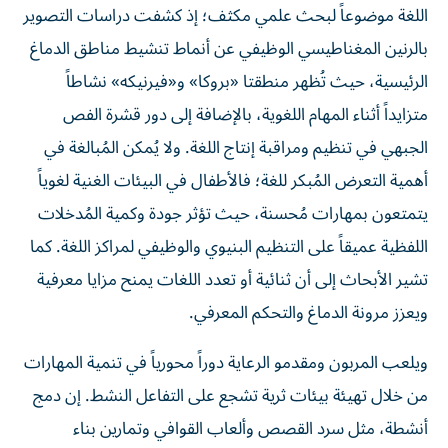
اللغة موضوعاً لبحث علمي مكثف؛ إذ كشفت دراسات التصوير
بالرنين المغناطيسي الوظيفي عن أنماط تنشيط مناطق الدماغ
الرئيسية، حيث تُظهر منطقتا «بروكا» و«فيرنيكه» نشاطاً
متزايداً أثناء المهام اللغوية، بالإضافة إلى دور قشرة الفص
الجبهي في تنظيم ومراقبة إنتاج اللغة. ولا يُمكن المُبالغة في
أهمية التعرض المُبكر للغة؛ فالأطفال في البيئات الغنية لغوياً
يتمتعون بمهارات مُحسنة، حيث تؤثر جودة وكمية المُدخلات
اللفظية عميقاً على التنظيم البنيوي والوظيفي لمراكز اللغة. كما
تشير الأبحاث إلى أن ثنائية أو تعدد اللغات يمنح مزايا معرفية
ويعزز مرونة الدماغ والتحكم المعرفي.
ويلعب المربون ومقدمو الرعاية دوراً محورياً في تنمية المهارات
من خلال تهيئة بيئات ثرية تشجع على التفاعل النشط. إن دمج
أنشطة، مثل سرد القصص وألعاب القوافي وتمارين بناء