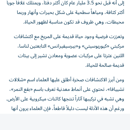
أكثر كثافة، ومياهاً سطحية على شكل بحيرات وأنهار وربما
محيطات، وهي ظروف قد تكون مناسبة لظهور الحياة.
وتعززت فرضية وجود حياة قديمة على المريخ مع اكتشافات
مركبتي «كيوريوسيتي» و«بيرسيفيرانس» التابعتين لناسا،
اللتين عثرتا على مركبات عضوية ومعادن تشير إلى بيئات
قديمة صالحة للحياة.
ومن أبرز الاكتشافات صخرة أطلق عليها العلماء اسم «شلالات
تشييافا»، تحتوي على أنماط معدنية تعرف باسم «بقع النمر»،
وهي تشبه في تركيبها آثاراً تنتجها كائنات ميكروبية على الأرض.
ورغم أن هذه الأدلة ليست دليلاً قاطعاً، فإن العلماء يرون أنها
تستحق المزيد من الدراسة.
كما أعاد اكتشاف مركبات عضوية في تربة المريخ إحياء النقاش