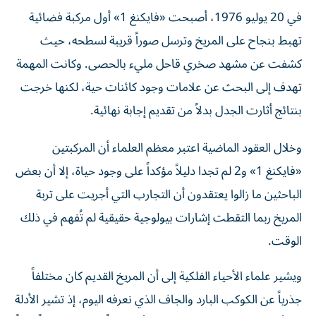
في 20 يوليو 1976، أصبحت «فايكنغ 1» أول مركبة فضائية
تهبط بنجاح على المريخ وترسل صوراً قريبة لسطحه، حيث
كشفت عن مشهد صخري قاحل مليء بالحصى. وكانت المهمة
تهدف إلى البحث عن علامات وجود كائنات حية، لكنها خرجت
بنتائج أثارت الجدل بدلاً من تقديم إجابة نهائية.
وخلال العقود الماضية اعتبر معظم العلماء أن المركبتين
«فايكنغ 1» و2 لم تجدا دليلاً مؤكداً على وجود حياة، إلا أن بعض
الباحثين ما زالوا يعتقدون أن التجارب التي أجريت على تربة
المريخ ربما التقطت إشارات بيولوجية حقيقية لم تُفهم في ذلك
الوقت.
ويشير علماء الأحياء الفلكية إلى أن المريخ القديم كان مختلفاً
جذرياً عن الكوكب البارد والجاف الذي نعرفه اليوم، إذ تشير الأدلة
إلى أنه قبل نحو 3.5 مليار عام كان أكثر دفئاً، ويمتلك غلافاً جوياً