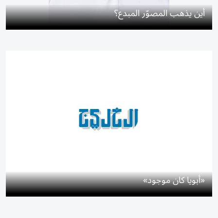
أين يذهب المصوّر المبدع؟
«أبويا كان موجود»