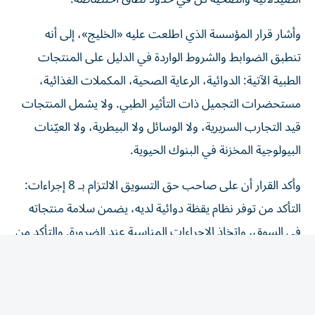
وأشار قرار المؤسسة الذي اطلعت عليه «الخليج»، إلى أنه
تنطبق الضوابط والشروط الواردة في الدليل على المنتجات
الطبية الآتية: الدوائية، الرعاية الصحية، المكملات الغذائية،
مستحضرات التجميل ذات التأثير الطبي. ولا يشمل المنتجات
قيد التجارب السريرية، ولا الوسائل ولا البيطرية، ولا العيّنات
البيولوجية المخزنة في البنوك الحيوية.
وأكد القرار أن على صاحب حق التسويق الالتزام بـ 8 إجراءات:
التأكد من توفر نظام يقظة دوائية لديه، يضمن سلامة منتجاته
في السوق، واتخاذ الإجراءات المناسبة عند الضرورة. والتأكد من
أن جميع المعلومات المرتبطة بتوازن المنافع والمخاطر للمنتج
الطبي، تُبلّغ إلى الوحدة التنظيمية، وفق الضوابط والشروط
الواردة في الدليل. وإنشاء نظام لجمع التقارير المتعلقة بالآثار