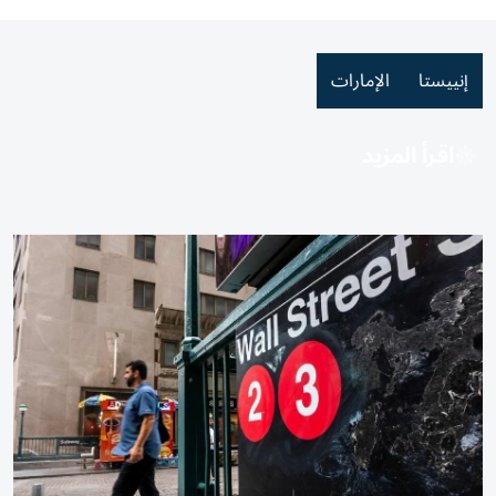
إنييستا
الإمارات
اقرأ المزيد