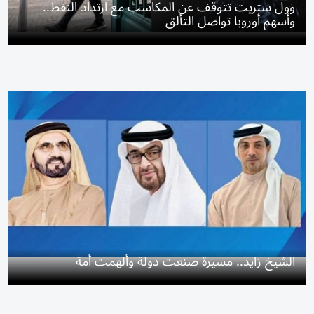
وول ستريت تتوقف عن المكاسب مع ارتداد النفط..
وأسهم أوروبا تواصل التألق
الشيخ زايد.. مسيرة صنعت دولة وألهمت أمة