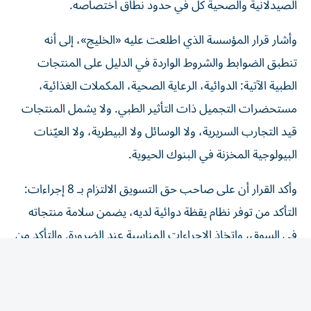
الصيدلانية والصحية كل في حدود نطاق اختصاصه.
وأشار قرار المؤسسة الذي اطلعت عليه «الخليج»، إلى أنه
تنطبق الضوابط والشروط الواردة في الدليل على المنتجات
الطبية الآتية: الدوائية، الرعاية الصحية، المكملات الغذائية،
مستحضرات التجميل ذات التأثير الطبي. ولا يشمل المنتجات
قيد التجارب السريرية، ولا الوسائل ولا البيطرية، ولا العيّنات
البيولوجية المخزنة في البنوك الحيوية.
وأكد القرار أن على صاحب حق التسويق الالتزام بـ 8 إجراءات:
التأكد من توفر نظام يقظة دوائية لديه، يضمن سلامة منتجاته
في السوق، واتخاذ الإجراءات المناسبة عند الضرورة. والتأكد من
أن جميع المعلومات المرتبطة بتوازن المنافع والمخاطر للمنتج
الطبي، تُبلّغ إلى الوحدة التنظيمية، وفق الضوابط والشروط
الواردة في الدليل. وإنشاء نظام لجمع التقارير المتعلقة بالآثار