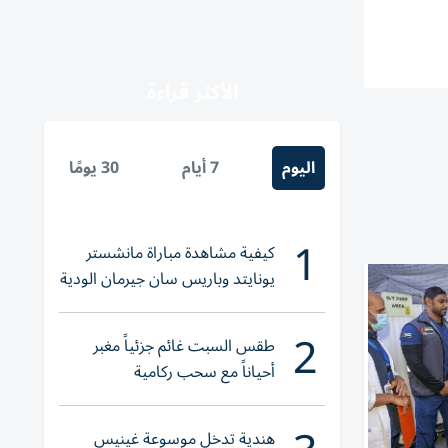
الأكثر قراءة
اليوم
7 أيام
30 يومًا
1
كيفية مشاهدة مباراة مانشستر
يونايتد وباريس سان جيرمان الودية
والقنوات الناقلة
2
طقس السبت غائم جزئياً مغبر
أحياناً مع سحب ركامية
هندية تدخل موسوعة غينيس