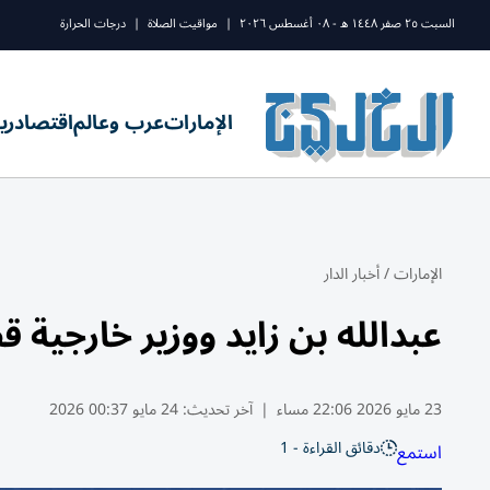
السبت ٢٥ صفر ١٤٤٨ ه - ٠٨ أغسطس ٢٠٢٦
|
مواقيت الصلاة
|
درجات الحرارة
الإمارات
عرب وعالم
اقتصاد
ري
الإمارات
/
أخبار الدار
عبدالله بن زايد ووزير خارجية ق
23 مايو 2026 22:06 مساء
|
آخر تحديث:
24 مايو 00:37 2026
دقائق القراءة - 1
استمع