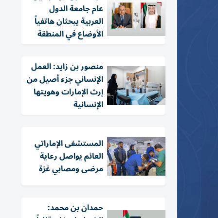
عام جامعة الدول
العربية يبحثان هاتفياً
الأوضاع في المنطقة
منصور بن زايد: العمل
الإنساني جزء أصيل من
إرث الإمارات وهويتها
الإنسانية
المستشفى الإماراتي
العائم يواصل رعاية
مرضى ومصابي غزة
حمدان بن محمد: