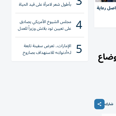
3
بأطول شعر لامرأة على قيد الحياة
اصل رعاية
4
مجلس الشيوخ الأمريكي يصادق
على تعيين تود بلانش وزيراً للعدل
5
الإمارات.. تعرض سفينة تابعة
لـ«أدنوك» للاستهداف بصاروخ
أوضاع
أثناء عبورها «هرمز»
شارك