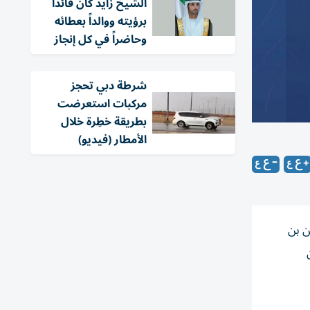
الشيخ زايد كان قائداً
برؤيته ووالداً بعطائه
وحاضراً في كل إنجاز
شرطة دبي تحجز
مركبات استعرضت
بطريقة خطِرة خلال
الأمطار (فيديو)
ن بن