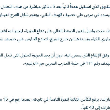
وجاء تعبير المحلل الفني تعبيراً عن سوء حال الأداء الدفاعي للفريق الذي استقبل هدفاً ثانياً بعد 5 دقائق مباشرة م
ي ليسدد في مرمى علي خصيف الهدف الثاني، ويفجر شلال الفرح العينا
 حيث واصل العين الضغط العالي على دفاع الجزيرة، ليجبر المدافعي
 تراوري الكرة، ويسددها من خارج المربع، لتخدع الحارس علي خصيف 
اة وفق الإيقاع الذي يسعى اليه، دون أن يجد الجزيرة الحلول التي تبدل ا
بي مع «الزعيم».
نجح أبناء «دار الزين» 