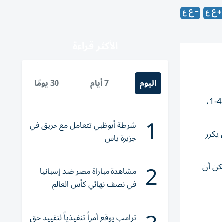
الأكثر قراءة
اليوم
7 أيام
30 يومًا
كتب فريق العين التاريخ من جديد، بعدما توج بطلاً لكأس صاحب السمو رئيس الدولة، بفوزه في النهائي الكبير على حساب الجزيرة 4-1،
1
شرطة أبوظبي تتعامل مع حريق في
 قبل أن يكرر
جزيرة ياس
2
كن أن
مشاهدة مباراة مصر ضد إسبانيا
في نصف نهائي كأس العالم
لناشئات اليد 2026
ترامب يوقع أمراً تنفيذياً لتقييد حق