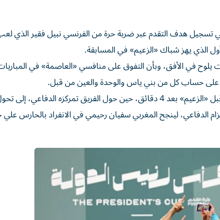
في تسجيل هدف التقدم عبر ضربة حرة من الفرنسي نبيل فقير الذي لعب
 الذي يهز شباك «الزعيم» في المسابقة.
بات يلوح في الأفق، وبأن التفوق على منافسي «العاصمة» في المباريات 
على حساب كل من بني ياس والوحدة والعين من قبل.
ولم تكد الجماهير تخرج من نشوة الهدف، حتى جاء الرد من قبل «الزعيم» بعد 4 دقائق، حين حول الفريق تمركزه الد
زام الدفاعي، لينجح المغربي سفيان رحيمي في الانفراد بالحارس عل