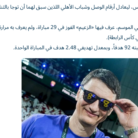
س، ليعادل أرقام الوصل وشباب الأهلي اللذين سبق لهما أن توجا بالثنا
وبلغ العين ليلة الختام السعيدة، بعد رحلة امتدت 37 مباراة في الموسم، عرف فيها «الزعيم» الفوز في 29 
كأس الرابطة).
واحدة.