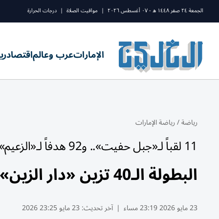
الجمعة ٢٤ صفر ١٤٤٨ ه - ٠٧ أغسطس ٢٠٢٦
|
مواقيت الصلاة
|
درجات الحرارة
الإمارات
عرب وعالم
اقتصاد
ري
رياضة
/
رياضة الإمارات
11 لقباً لـ«جبل حفيت».. و92 هدفاً لـ«الزعيم»
البطولة الـ40 تزين «دار الزين» بأغلى الكؤوس في الموسم الاستثنائي
23 مايو 2026 23:19 مساء
|
آخر تحديث:
23 مايو 23:25 2026