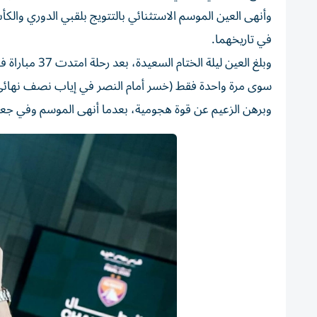
وأنهى العين الموسم الاستثنائي بالتتويج بلقبي الدوري والكأ
في تاريخهما.
سوى مرة واحدة فقط (خسر أمام النصر في إياب نصف نهائي 
وبرهن الزعيم عن قوة هجومية، بعدما أنهى الموسم وفي جعبته 92 هدفاً، وبمعدل تهديفي 2.48 هدف في المباراة ال