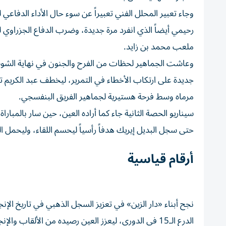
رحيمي أيضاً الذي انفرد مرة جديدة، وضرب الدفاع الجزراو
ملعب محمد بن زايد.
وعاشت الجماهير لحظات من الفرح والجنون في نهاية الشوط،
جديدة على ارتكاب الأخطاء في التمرير، ليخطف عبد الكريم
مرماه وسط فرحة هستيرية لجماهير الفريق البنفسجي.
سيناريو الحصة الثانية جاء كما أراده العين، حين سار بالمبار
حتى سجل البديل إيريك هدفاً رأسياً ليحسم اللقاء، وليحمل الهدف رقم 111 في حقبة المدرب الصر
أرقام قياسية
الدرع الـ15 في الدوري، ليعزز العين رصيده من الألقاب والإنجازات إلى 40 لقباً.