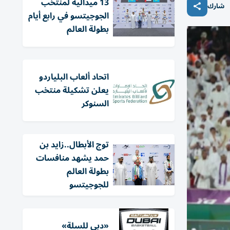
13 ميدالية لمنتخب
شارك
الجوجيتسو في رابع أيام
بطولة العالم
اتحاد ألعاب البلياردو
يعلن تشكيلة منتخب
السنوكر
توج الأبطال..زايد بن
حمد يشهد منافسات
بطولة العالم
للجوجيتسو
«دبي للسلة»