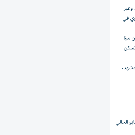
ن هدف التعادل، وعبر
وي في
ن مرة
وتسكن
لمشهد،
في تعزيز السجل الذهبي في تاريخ الإنجازات، برفع الكأس الغالية للمرة الثامنة في تاريخه، بعدما رفع في 16 مايو الحالي