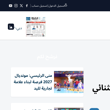
تسجيل الدخول
|
تسجيل حساب
دبي
--°
نرشح لكم
منى الرئيسي: مونديال
2027 فرصة لبناء علامة
تجارية لليد