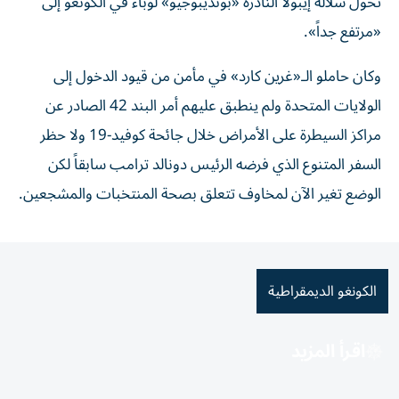
تحول سلالة إيبولا النادرة «بونديبوجيو» لوباء في ‌الكونغو إلى
«مرتفع جداً».
وكان حاملو الـ«غرين كارد» في مأمن من قيود ‌الدخول إلى
الولايات المتحدة ولم ينطبق عليهم أمر البند 42 الصادر ⁠عن
مراكز السيطرة على الأمراض ​خلال جائحة كوفيد-19 ولا حظر
السفر المتنوع الذي فرضه الرئيس دونالد ⁠ترامب سابقاً لكن
الوضع تغير الآن لمخاوف تتعلق بصحة المنتخبات والمشجعين.
الكونغو الديمقراطية
اقرأ المزيد