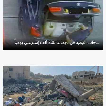
سرقات الوقود في بريطانيا 200 ألف إسترليني يومياً