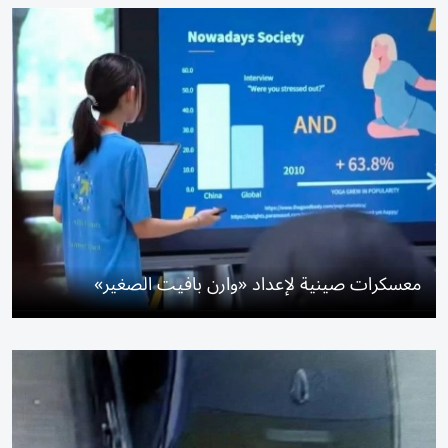
معسكرات صينية لإعداد «وارن بافيت الصغير»