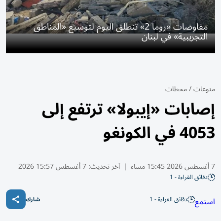
مفاوضات «روما 2» تنطلق اليوم لتوسيع «المناطق
التجريبية» في لبنان
منوعات
/
محطات
إصابات «إيبولا» ترتفع إلى
4053 في الكونغو
7 أغسطس 2026 15:45 مساء
|
آخر تحديث:
7 أغسطس 15:57 2026
دقائق القراءة - 1
دقائق القراءة - 1
استمع
شارك