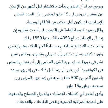
ويرجح خبراء أن العدوى بدأت بالانتشار قبل أشهر من الإعلان
عن تفشي ‌المرض في 15 مايو الماضي، وأن العدد الفعلي
⁠للإصابات قد يكون أعلى بكثير من الأرقام الرسمية.
وقال معهد الصحة العامة في الكونغو في أحدث تقاريره إن
إجمالي الإصابات بلغ 4053 حالة، بينها 1850 وفاة.
وسجلت حالات الإصابة في خمسة ​أقاليم بالبلاد، وهي إيتوري
ونورث كيفو وساوث كيفو ‌وأوت-ويلي وتشوبو. وخلص تقرير
نشر في دورية «ساينس» الشهر الماضي إلى أن تفشي المرض
في الكونغو بدأ ⁠في يناير، أو ربما قبل ذلك، في إيتوري. وحدد
باحثون أكثر من 500 حالة يشتبه ​في إصابتها ‌بالمرض بين
منتصف يناير و15 مايو.
وأدى التأخر في اكتشاف الإصابات والصراع المسلح والضغوط
على أنظمة المراقبة الصحية ونقص اللقاحات والعلاجات