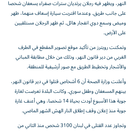
النهر، ويظهر فيه رجلان يرتديان سترات صفراء يسعفان شخصا
على جانب طريق. ‌وعندما اقتربت سيارة إسعاف منهما، ظهر
وميض وسمع دوي انفجار هائل. ثم ظهر الرجلان مستلقيين
على الأرض.
وتمكنت رويترز من تأكيد موقع تصوير المقطع في الطرف
الغربي من دير قانون النهر، وذلك ⁠من خلال مطابقة المباني
والأشجار وتخطيط الطريق مع صور أرشيفية للمنطقة.
وأعلنت وزارة الصحة أن 6 أشخاص قتلوا في دير قانون النهر،
بينهم المسعفان وطفل سوري. وكانت البلدة تعرضت لغارة
جوية هذا الأسبوع أودت ​بحياة 14 ‌شخصا، وهي أعنف غارة
جوية منذ إعلان وقف إطلاق النار الهش الشهر الماضي.
وتجاوز عدد ‌القتلى في لبنان 3100 شخص منذ الثاني من