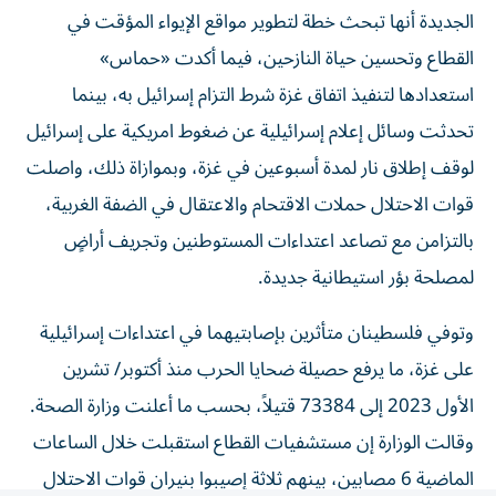
الجديدة أنها تبحث خطة لتطوير مواقع الإيواء المؤقت في
القطاع وتحسين حياة النازحين، فيما أكدت «حماس»
استعدادها لتنفيذ اتفاق غزة شرط التزام إسرائيل به، بينما
تحدثت وسائل إعلام إسرائيلية عن ضغوط امريكية على إسرائيل
لوقف إطلاق نار لمدة أسبوعين في غزة، وبموازاة ذلك، واصلت
قوات الاحتلال حملات الاقتحام والاعتقال في الضفة الغربية،
بالتزامن مع تصاعد اعتداءات المستوطنين وتجريف أراضٍ
لمصلحة بؤر استيطانية جديدة.
وتوفي فلسطينان متأثرين بإصابتيهما في اعتداءات إسرائيلية
على غزة، ما يرفع حصيلة ضحايا الحرب منذ أكتوبر/ تشرين
الأول 2023 إلى 73384 قتيلاً، بحسب ما أعلنت وزارة الصحة.
وقالت الوزارة إن مستشفيات القطاع استقبلت خلال الساعات
الماضية 6 مصابين، بينهم ثلاثة إصيبوا بنيران قوات الاحتلال
في خان يونس، جنوبي القطاع.