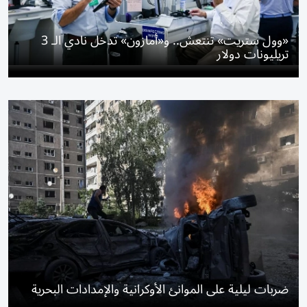
«وول ستريت» تنتعش.. و«أمازون» تدخل نادي الـ 3
تريليونات دولار
ضربات ليلية على الموانئ الأوكرانية والإمدادات البحرية