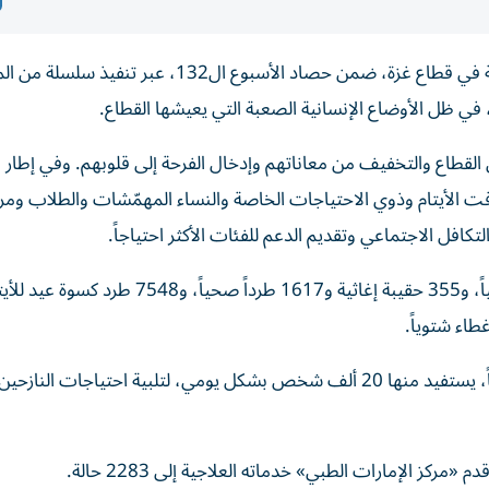
تواصل عملية «الفارس الشهم 3» جهودها الإنسانية والإغاثية في قطاع غزة، ضمن حصاد الأسبوع ال132،
 في ظل الأوضاع الإنسانية الصعبة التي يعيشها القطاع.
قطاع والتخفيف من معاناتهم وإدخال الفرحة إلى قلوبهم. وفي إطار ب
مبادرات متنوعة، استهدفت الأيتام وذوي الاحتياجات الخاصة والنساء المهمّشات والطلاب ومر
وفي المساعدات الإغاثية، وزعت العملية 14575 طرداً غذائياً، و355 حقيبة إغاثية و1617 طرداً صحياً، و7548 طرد
كما شملت المساعدات دعم 5 مخابز تنتج 4000 ربطة يومياً، يستفيد منها 20 ألف شخص بشكل يومي، لتلبية احتياج