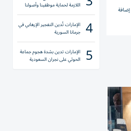
3
اللازمة لحماية موظفينا وأصولنا
زيع 5914 عبوة حليب أطفال إضافة
وعملياتنا
4
الإمارات تُدين التفجير الإرهابي في
جرمانا السورية
5
الإمارات تدين بشدة هجوم جماعة
الحوثي على نجران السعودية