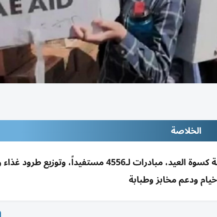
الخلاصة
عملية «الفارس الشهم 3» تواصل إغاثة غزة: قافلة كسوة العيد، مبادرات لـ4556 مستفيداً، وتو
خيام ودعم مخابز وطبابة