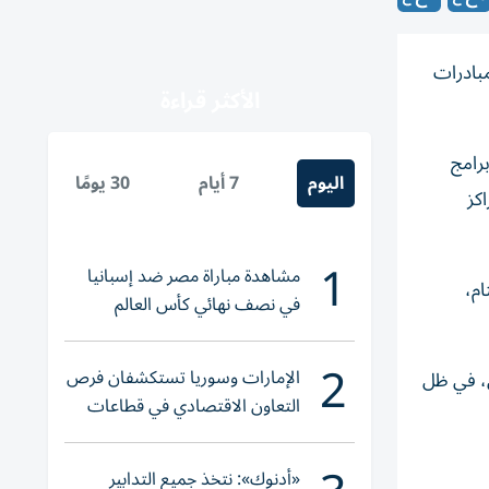
 عبر تنفيذ سلسلة من المبادرات
الأكثر قراءة
رامج
اليوم
7 أيام
30 يومًا
اكز
1
مشاهدة مباراة مصر ضد إسبانيا
 كسوة عيد للأيتام،
في نصف نهائي كأس العالم
لناشئات اليد 2026
2
الإمارات وسوريا تستكشفان فرص
ات النازحين، في ظل
التعاون الاقتصادي في قطاعات
حيوية
«أدنوك»: نتخذ جميع التدابير