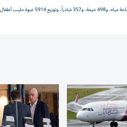
كما تضمنت المساعدات توزيع 888 جالون مياه و13650 زجاجة مياه، و498 خيمة، و357 شادراً، وتو