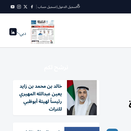
تسجيل الدخول
|
تسجيل حساب
دبي
--°
نرشح لكم
خالد بن محمد بن زايد
يعين عبدالله المهيري
رئيساً لهيئة أبوظبي
للتراث