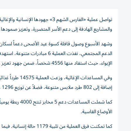
والمشاريع الهادفة إلى دعم الأسر المتضررة، وتعزيز صمودها،
وشهد الأسبوع وصول قافلة كسوة عيد الأضحى دعماً لسكان ال
الدعم المجتمعي، نفذت العملية 6 
الإيواء، حيث استفاد منها 4556 شخصاً، ضمن جهود تعزيز التكافل الاجتماعي وتقديم الدعم للفئات الأكثر احتياجاً.
إضافة إلى 802 طرد ملابس متنوعة، فضلاً عن توزيع 1296 غطاء شتوياً.
الأوضاع القاسية.
كما تمكنت فرق العملية من تلبية 1179 حالة إنسانية. فيما قدم «مركز الإمارات الطبي» خدماته العلاجية إلى 2283 حالة.