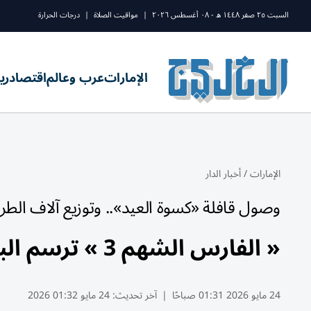
السبت ٢٥ صفر ١٤٤٨ ه - ٠٨ أغسطس ٢٠٢٦
|
مواقيت الصلاة
|
درجات الحرارة
الإمارات
عرب وعالم
اقتصاد
ري
الإمارات
/
أخبار الدار
وصول قافلة «كسوة العيد».. وتوزيع آلاف الطرود 
« الفارس الشهم 3 » ترسم البسمة وتخفف معاناة الأسر في غزة
24 مايو 2026 01:31 صباحًا
|
آخر تحديث:
24 مايو 01:32 2026