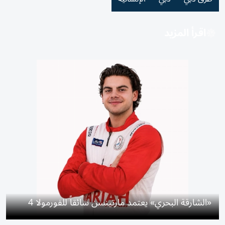
اقرأ المزيد
«الشارقة البحري» يعتمد مارتينسن سائقاً للفورمولا 4