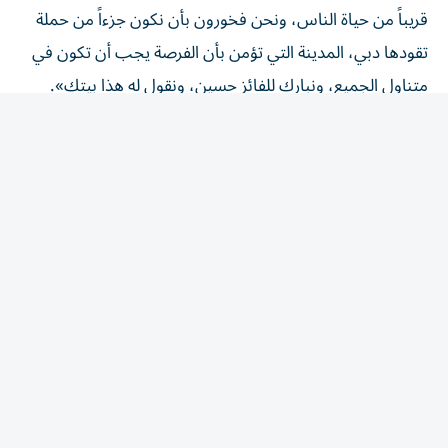
قريباً من حياة الناس، ونحن فخورون بأن نكون جزءاً من حملة
تقودها دبي، المدينة التي تؤمن بأن الفرصة يجب أن تكون في
متناول الجميع، ونبارك للفائز حسين، ونقول له هذا بيتك».
ودعت تعاونية الاتحاد المتسوقين إلى الاحتفاظ بفواتير
مشترياتهم المؤهلة ورفعها عبر منصة الحملة عند التسوق من
المنافذ المشاركة، للاستفادة من فرص الفوز المتاحة ضمن
الحملة.
المقالة التالية