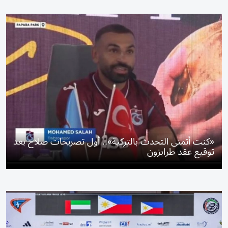
«كنت أتمنى التحدث بالتركية».. أول تصريحات صلاح بعد
توقيع عقد طرابزون