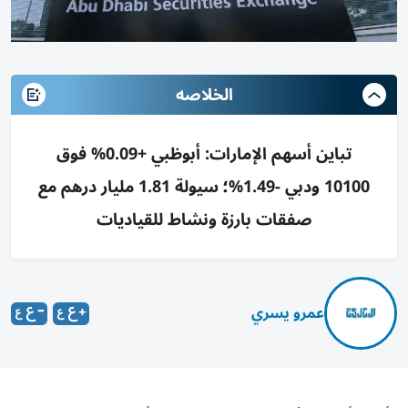
الخلاصه
تباين أسهم الإمارات: أبوظبي +0.09% فوق
10100 ودبي -1.49%؛ سيولة 1.81 مليار درهم مع
صفقات بارزة ونشاط للقياديات
عمرو يسري