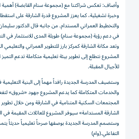
وأضاف: تعكس شراكتنا مع (مجموعة سنام القابضة) أهمية ا
وخبرة تشغيلية، كما يعزز المشروع قدرة الشارقة على استقطا
والتخطيط العمراني المستدام. من جانبه قال الدكتور سليمان
في دعم رؤية (مجموعة سنام) طويلة المدى للاستثمار في الت
وتعد مكانة الشارقة كمركز بارز للتطوير العمراني والتعليمي ا
المشروع نتطلع إلى تطوير بيئة تعليمية متكاملة تدعم التميز 
للأجيال المقبلة.
وستضيف المدرسة الجديدة رافداً مهماً إلى البنية التعليمية 
والخدمات المتكاملة كما يدعم المشروع جهود «شروق» لتفعيل
المجتمعات السكنية المتنامية في الشارقة ومن خلال تطوير
الشارقة المستدامة» سيوفر المشروع للعائلات المقيمة في ال
وستصمم المدرسة الجديدة بوصفها صرحاً تعليمياً حديثاً يتمح
التفاعلي.(وام)