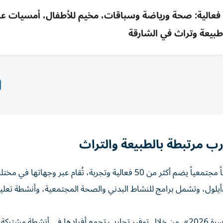
برنامج صيفي لـ«شروق» 7 أسابيع بأكثر من 50 فعالية: صحة ورياضة وسباقات، مخيم للأطفال، أمسيات 
بيعة وتراث في الشارقة
ب مرتبطة بالطبيعة والتراث
تنظم هيئة الشارقة للاستثمار والتطوير (شروق) برنامجاً صيفياً مجتمعياً يضم أكثر من 50 فعالية وتجربة، تُقام عبر و
لول، وتشمل برامج للنشاط البدني والصحة المجتمعية، وأنشطة تعلي
يأتي البرنامج ضمن مساهمة الهيئة في مستهدفات «عام الأسرة 2026»، من خلال توفير تجارب تجمع أفرادها في أنشطة م