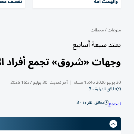
وألهمت أمة
تقصف محطة
منوعات
/
محطات
يمتد سبعة أسابيع
وجهات «شروق» تجمع أفراد ال
30 يوليو 2026 15:46 مساء
|
آخر تحديث:
30 يوليو 16:37 2026
دقائق القراءة - 3
دقائق القراءة - 3
استمع