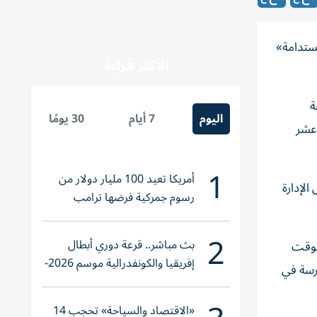
مستدامة»
الأكثر قراءة
طقة
اليوم
7 أيام
30 يومًا
الثاني عشر
1
أمريكا تعيد 100 مليار دولار من
لإدارة
رسوم جمركية فرضها ترامب
2
بث مباشر.. قرعة دوري أبطال
لوقت
إفريقيا والكونفدرالية موسم 2026-
درسة في
2027
«الاقتصاد والسياحة» تحجب 14