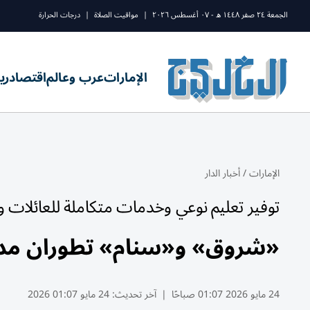
الجمعة ٢٤ صفر ١٤٤٨ ه - ٠٧ أغسطس ٢٠٢٦
|
مواقيت الصلاة
|
درجات الحرارة
الإمارات
عرب وعالم
اقتصاد
ري
الإمارات
/
أخبار الدار
توفير تعليم نوعي وخدمات متكاملة للعائلات 
«شروق» و«سنام» تطوران مدرسة بـ 50 مليون دولا
24 مايو 2026 01:07 صباحًا
|
آخر تحديث:
24 مايو 01:07 2026