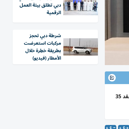
دبي تطلق بيئة العمل
الرقمية
شرطة دبي تحجز
مركبات استعرضت
بطريقة خطِرة خلال
الأمطار (فيديو)
شروق وسنام تطوران مدرسة بالشارقة بـ50 مليون$ بمدينة الشارقة المستدامة؛ منهاج أمريكي، 2435 طالباً، عقد 35