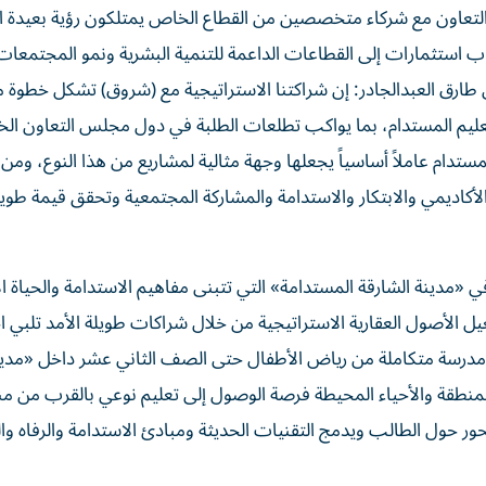
لتعاون مع شركاء متخصصين من القطاع الخاص يمتلكون رؤية بعيدة ا
ب استثمارات إلى القطاعات الداعمة للتنمية البشرية ونمو المجتمعات
 طارق العبدالجادر: إن شراكتنا الاستراتيجية مع (شروق) تشكل خطوة م
عليم المستدام، بما يواكب تطلعات الطلبة في دول مجلس التعاون ال
لمستدام عاملاً أساسياً يجعلها وجهة مثالية لمشاريع من هذا النوع، ومن
الأكاديمي والابتكار والاستدامة والمشاركة المجتمعية وتحقق قيمة طويل
في «مدينة الشارقة المستدامة» التي تتبنى مفاهيم الاستدامة والحياة ال
 الأصول العقارية الاستراتيجية من خلال شراكات طويلة الأمد تلبي 
 مدرسة متكاملة من رياض الأطفال حتى الصف الثاني عشر داخل «مدي
منطقة والأحياء المحيطة فرصة الوصول إلى تعليم نوعي بالقرب من منا
ور حول الطالب ويدمج التقنيات الحديثة ومبادئ الاستدامة والرفاه وال