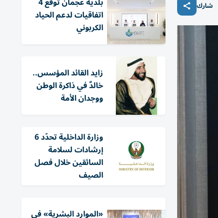
بلدية عجمان توقع 4
شارك
اتفاقيات لدعم الحياد
الكربوني
زايد القائد المؤسس..
خالدٌ في ذاكرة الوطن
ووجدان الأمة
وزارة الداخلية تحدّد 6
إرشادات لسلامة
السائقين خلال فصل
الصيف
«الموارد البشرية» في