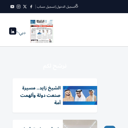
تسجيل الدخول
|
تسجيل حساب
دبي
--°
نرشح لكم
الشيخ زايد.. مسيرة
صنعت دولة وألهمت
أمة