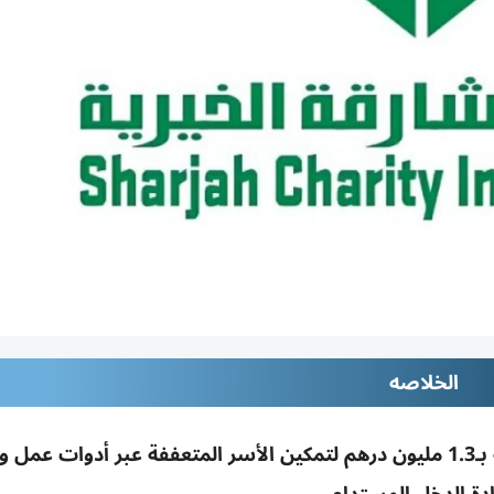
الخلاصه
جمعية الشارقة الخيرية نفذت 804 مشاريع إنتاجية بـ1.3 مليون درهم لتمكين الأسر المتعففة عبر أدوات