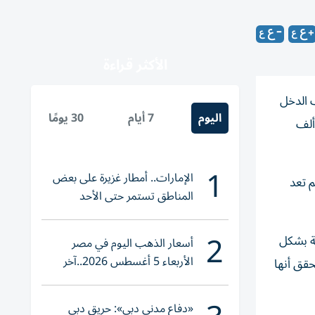
الأكثر قراءة
 الدخل
اليوم
7 أيام
30 يومًا
يفاً رئوياً في مرحلة متأخرة، وباتت زراعة رئة هي الأمل الأخير لإنقاذ حياتها، وذلك بكلفة علاجية تقدر بمليون و70 ألف
1
الإمارات.. أمطار غزيرة على بعض
 تعد
المناطق تستمر حتى الأحد
2
ية بشكل
أسعار الذهب اليوم في مصر
الأربعاء 5 أغسطس 2026..آخر
حقق أنها
تحديث لعيار 21
«دفاع مدني دبي»: حريق دبي