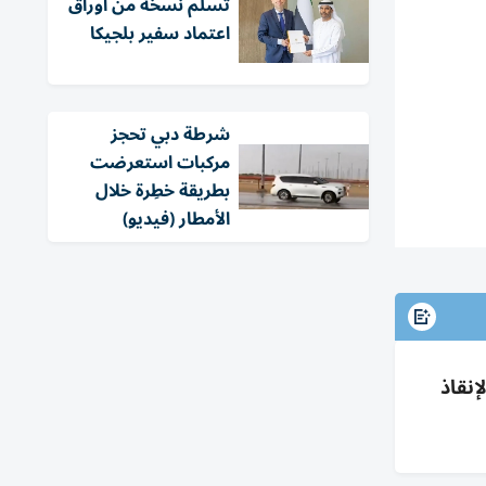
تسلّم نسخة من أوراق
اعتماد سفير بلجيكا
شرطة دبي تحجز
مركبات استعرضت
بطريقة خطِرة خلال
الأمطار (فيديو)
لة بكلفة 1.07 مليون درهم لإنقاذ