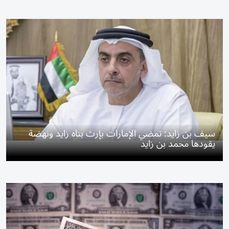
سيف بن زايد: تمضي الإمارات بإرث بناه زايد ونهضة
يقودها محمد بن زايد