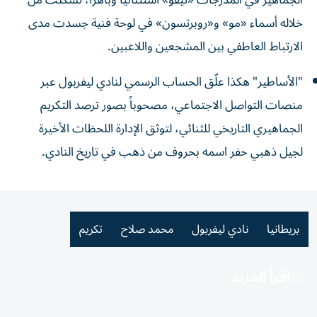
الجماهير في المدرجات «تيفو» استثنائياً وباهراً، تشكلت من
خلاله أسماء «مو» و«روبرتسون» في لوحة فنية جسدت مدى
الارتباط العاطفي بين المشجعين واللاعبين.
"الأساطير" هكذا علّق الحساب الرسمي لنادي ليفربول عبر
منصات التواصل الاجتماعي، مصحوباً بصور ترصد التكريم
الجماهيري التاريخي للثنائي، لتوثق الإدارة اللحظات الأخيرة
لجيل ذهبي حفر اسمه بحروف من ذهب في تاريخ النادي.
بريطانيا
نادي ليفربول
محمد صلاح
تكريم
اقرأ المزيد