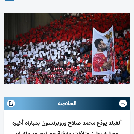
الخلاصة
أنفيلد يودّع محمد صلاح وروبرتسون بمباراة أخيرة
مع ليفربول؛ هتافات ولافتة «صلاح هو ملكنا»