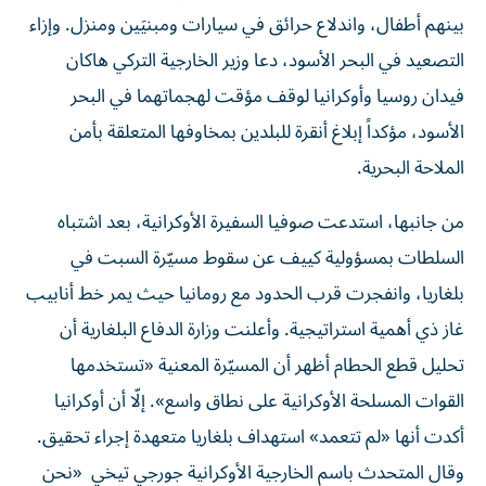
بينهم أطفال، واندلاع حرائق في سيارات ومبنيَين ومنزل. وإزاء
التصعيد في البحر الأسود، دعا وزير الخارجية التركي هاكان
فيدان روسيا وأوكرانيا لوقف مؤقت لهجماتهما في البحر
الأسود، مؤكداً إبلاغ أنقرة للبلدين بمخاوفها المتعلقة بأمن
الملاحة البحرية.
من جانبها، استدعت صوفيا السفيرة الأوكرانية، بعد اشتباه
السلطات بمسؤولية كييف عن سقوط مسيّرة السبت في
بلغاريا، وانفجرت قرب الحدود مع رومانيا حيث يمر خط أنابيب
غاز ذي أهمية استراتيجية. وأعلنت وزارة الدفاع البلغارية أن
تحليل قطع الحطام أظهر أن المسيّرة المعنية «تستخدمها
القوات المسلحة الأوكرانية على نطاق واسع». إلّا أن أوكرانيا
أكدت أنها «لم تتعمد» استهداف بلغاريا متعهدة إجراء تحقيق.
وقال المتحدث باسم الخارجية الأوكرانية جورجي تيخي «نحن