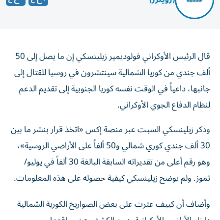
قال الرئيس الأوكراني فولوديمير زيلينسكي إن ما يصل إلى 50
ألف جندي من كوريا ‌الشمالية سينتشرون في روسيا للقتال إلى
جانبها، داعياً ​في ⁠الوقت نفسه كوريا الجنوبية إلى تقديم الدعم
‌لنظام الدفاع الجوي ‌الأوكراني.
وذكر زيلينسكي السبت عبر منصة إكس «اتخذ قرار بنشر ما بين
30 ألف جندي كوري ‌شمالي و50 ألفاً على الأراضي الروسية»،
وهو رقم أعلى ⁠من تقديراته السابقة البالغة 30 ألفاً في يوليو/
تموز. ولم يوضح زيلينسكي كيفية حصوله على هذه المعلومات.
وأضاف أن كييف عثرت على بعض الصواريخ الكورية الشمالية
داخل الأراضي الأوكرانية، دون الكشف عن ​مواقعها.