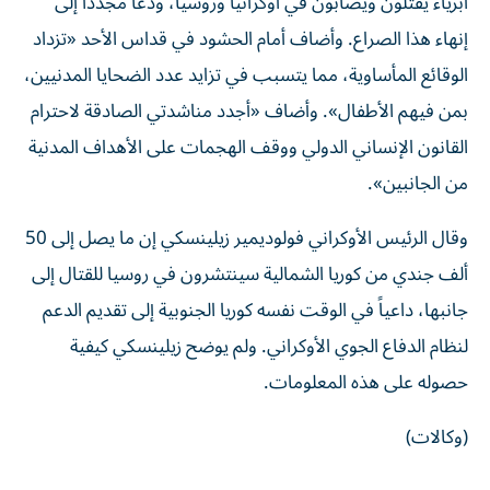
أبرياء يقتلون ويصابون في ​أوكرانيا وروسيا، ودعا مجدداً إلى
‌إنهاء هذا ‌الصراع. وأضاف أمام الحشود في قداس ‌الأحد «تزداد
الوقائع المأساوية، مما يتسبب في تزايد عدد الضحايا المدنيين،
بمن فيهم الأطفال». وأضاف «أجدد مناشدتي الصادقة لاحترام
القانون الإنساني الدولي ووقف الهجمات على الأهداف المدنية
من الجانبين».
وقال الرئيس الأوكراني فولوديمير زيلينسكي إن ما يصل إلى 50
ألف جندي من كوريا ‌الشمالية سينتشرون في روسيا للقتال إلى
جانبها، داعياً ​في الوقت نفسه كوريا الجنوبية إلى تقديم الدعم
‌لنظام الدفاع الجوي ‌الأوكراني. ولم يوضح زيلينسكي كيفية
حصوله على هذه المعلومات.
(وكالات)