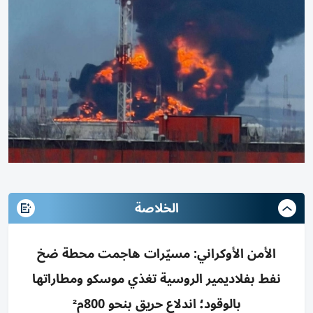
الخلاصة
الأمن الأوكراني: مسيّرات هاجمت محطة ضخ
نفط بفلاديمير الروسية تغذي موسكو ومطاراتها
بالوقود؛ اندلاع حريق بنحو 800م²