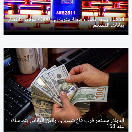
الذهب يهبط نصف نقطة مئوية إلى 4300 دولار.. بانتظار
بيانات التضخم
الدولار مستقر قرب قاع شهرين.. والين الياباني يتماسك
عند 158