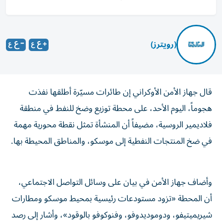
(رويترز)
قال جهاز ‌الأمن الأوكراني إن طائرات ​مسيّرة ⁠أطلقها نفذت
‌هجوماً، اليوم ‌الأحد، على محطة توزيع ‌وضخ للنفط في منطقة
فلاديمير ⁠الروسية، مضيفاً أن المنشأة تمثل نقطة محورية مهمة
في ضخ المنتجات ​النفطية إلى موسكو، ‌والمناطق المحيطة بها.
وأضاف جهاز الأمن في ⁠بيان على وسائل التواصل الاجتماعي،
أن المحطة «تزود ​مستودعات ‌رئيسية بمحيط ‌موسكو ومطارات
شيريميتيفو، ودوموديدوفو، وفنوكوفو بالوقود»، وأشار ‌إلى رصد