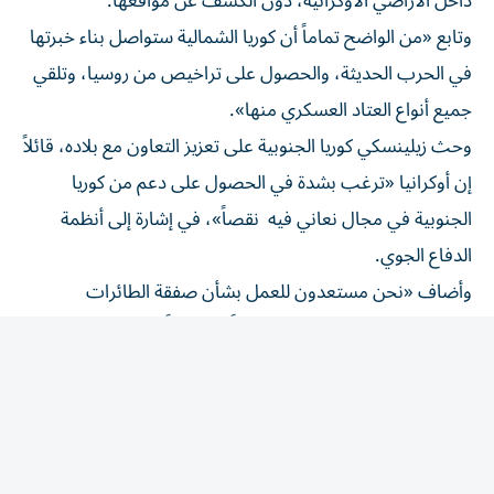
وتابع «من الواضح تماماً أن كوريا الشمالية ستواصل ‌بناء خبرتها
في الحرب الحديثة، والحصول على تراخيص من روسيا، وتلقي
جميع أنواع العتاد العسكري منها».
وحث ⁠زيلينسكي كوريا الجنوبية على تعزيز التعاون مع بلاده، قائلاً
إن أوكرانيا «ترغب بشدة في الحصول على دعم من ​كوريا
الجنوبية في ‌مجال نعاني فيه نقصاً»، في ‌إشارة إلى أنظمة
الدفاع الجوي.
وأضاف «نحن مستعدون للعمل بشأن صفقة الطائرات
المسيّرة، وفي مجالات أخرى أيضاً»، مشيراً إلى ‌أن دبلوماسيين
‌أوكرانيين «على تواصل» مع سيؤول لدفع ⁠صفقات محتملة.
وكان الرئيس الروسي فلاديمير بوتين ‌والزعيم الكوري الشمالي
كيم جونج أون وقعا معاهدة شراكة استراتيجية شاملة خلال زيارة
⁠بوتين إلى بيونجيانج في يونيو/ حزيران 2024. ​وتتضمن