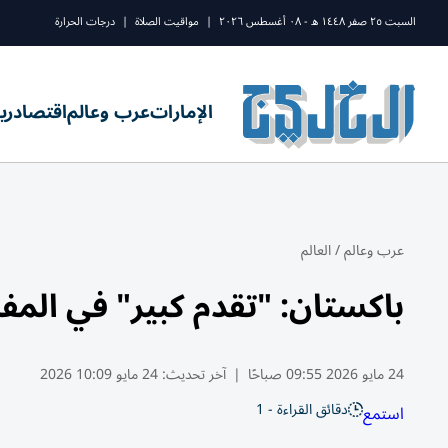
السبت ٢٥ صفر ١٤٤٨ ه - ٠٨ أغسطس ٢٠٢٦
|
مواقيت الصلاة
|
درجات الحرارة
الإمارات
عرب وعالم
اقتصاد
ري
عرب وعالم
/
العالم
باكستان: "تقدم كبير" في المفا
24 مايو 2026 09:55 صباحًا
|
آخر تحديث:
24 مايو 10:09 2026
دقائق القراءة - 1
استمع