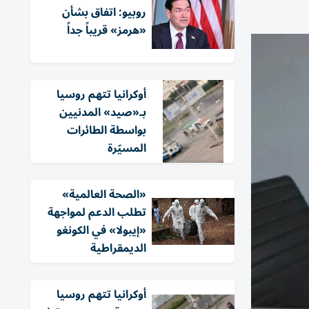
روبيو: اتفاق بشأن
«هرمز» قريباً جداً
أوكرانيا تتهم روسيا
بـ«صيد» المدنيين
بواسطة الطائرات
المسيّرة
«الصحة العالمية»
تطلب الدعم لمواجهة
«إيبولا» في الكونغو
الديمقراطية
أوكرانيا تتهم روسيا