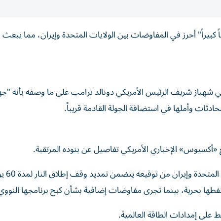
ماً كبيراً" ‌أحرز في المفاوضات بين الولايات ‌المتحدة وإيران، مما ⁠يبعث
ني شهباز شريف الرئيس الأمريكي دونالد ترامب ​على ‌ما ‌وصفه بأنه "ج
حادثات وأملها ⁠في ‌استضافة الجولة القادمة قريباً.
 «أكسيوس» الإخباري الأمريكي تفاصيل عن بنوده المرتقبة.
وبحسب مسؤول أمريكي، فإ
فطها بحرية، بينما تجرى مفاوضات إضافية بشأن كبح برنامجها النووي
لى إمدادات الطاقة العالمية.