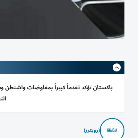
الن
(رويترز)