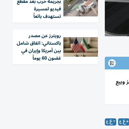
بجريمة حرب بعد مقطع
فيديو لمسيرة
تستهدف بائعاً
‏رويترز عن مصدر
باكستاني: اتفاق شامل
بين أمريكا وإيران في
غضون 60 يوماً
الهدنة 60 يوماً وفتح هرمز وبيع