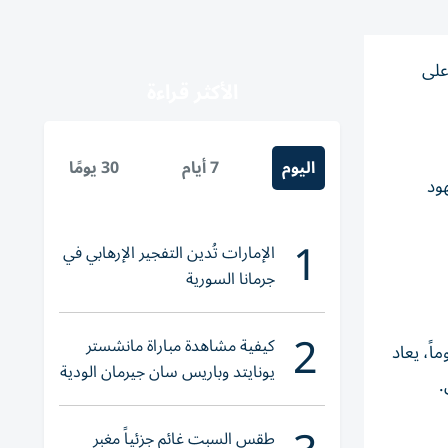
 على
الأكثر قراءة
اليوم
7 أيام
30 يومًا
هود
1
الإمارات تُدين التفجير الإرهابي في
جرمانا السورية
2
كيفية مشاهدة مباراة مانشستر
ن الاتفاق الذي تقترب الولايات المتحدة وإيران من توقيعه يتضمن تمديد وقف إطلاق النار لمدة 60 يوماً، يعاد
يونايتد وباريس سان جيرمان الودية
.
والقنوات الناقلة
طقس السبت غائم جزئياً مغبر