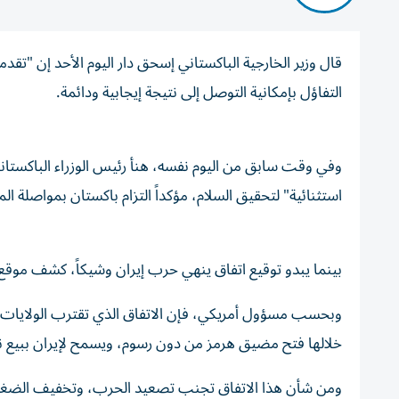
قال ‌وزير الخارجية الباكستاني إسحق ​دار ⁠اليوم الأحد ‌إن "تقد
التفاؤل بإمكانية التوصل إلى نتيجة إيجابية ودائمة.
وفي وقت ​سابق من اليوم ‌نفسه، هنأ رئيس الوزراء ⁠الباكستا
استثنائية" لتحقيق السلام، مؤكداً التزام ‌باكستان ‌بمواصلة الم
بينما يبدو توقيع اتفاق ينهي حرب إيران وشيكاً، كشف موقع
خلالها فتح مضيق هرمز من دون رسوم، ويسمح لإيران ببيع ن
ومن شأن هذا الاتفاق تجنب تصعيد الحرب، وتخفيف الضغط ع