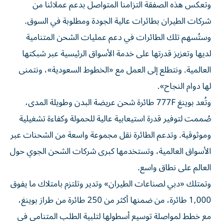
وتعكس هذه الصفقة التزامنا المتواصل بدعم عملائنا من
شركات الطيران بطائرات عالية الجودة ومطلوبة في السوق.
وستُسهم تلك الطائرات في دعم عمليات الشحن المتنامية
لديها وتعزيز قدرتها على خدمة الأسواق الرئيسية عبر شبكتها
العالمية. ونتطلع إلى العمل مع «الخطوط السعودية»، ونتمنى
لها دوام النجاح».
وتُعد بوينغ 777F طائرة شحن عريضة البدن وطويلة المدى،
صُممت لتوفير قدرة استيعابية عالية للحمولة وكفاءة تشغيلية
وموثوقية. وتدعم الطائرة نقل مجموعة واسعة من الشحنات عبر
الأسواق العالمية، وتستخدمها كبرى شركات الشحن الجوي حول
العالم على نطاق واسع.
وتمتلك «دبي لصناعات الطيران» وتدير وتلتزم بامتلاك ما يفوق
1,000 طائرة، من ضمنها أكثر من 250 طائرة من طراز بوينغ،
مع خطط لمواصلة توسيع أسطولها لتلبية الطلب المتنامي في