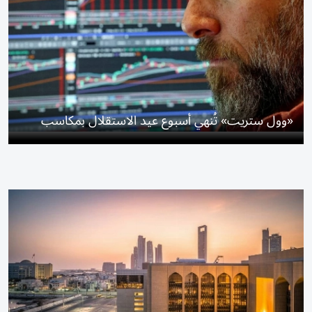
«وول ستريت» تُنهي أسبوع عيد الاستقلال بمكاسب