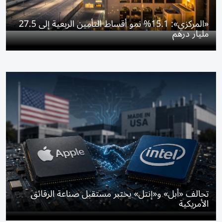
«المركزي»: 15.1% نمو أقساط التأمين الربعية إلى 27.5
مليار درهم
تحالف «أبل» و«إنتل» يختبر مستقبل صناعة الرقائق
الأمريكية