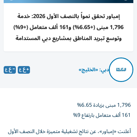
إمباور تحقق نمواً بالنصف الأول 2026: خدمة
1,796 مبنى (+6.65%) و161 ألف متعامل (+9%)
وتوسع تبريد المناطق بمشاريع دبي المستدامة
دبي: «الخليج»
1,796 مبنى بزيادة 6.65%
161 ألف متعامل بارتفاع 9%
أعلنت «إمباور»، عن نتائج تشغيلية متميزة خلال النصف الأول
2026، حيث وصل عدد المباني التي تزودها المؤسسة