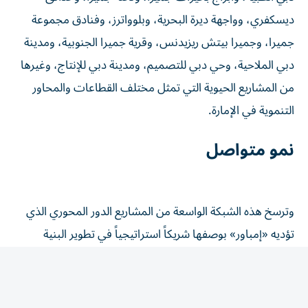
ديسكفري، وواجهة ديرة البحرية، وبلوواترز، وفنادق مجموعة
جميرا، وجميرا بيتش ريزيدنس، وقرية جميرا الجنوبية، ومدينة
دبي الملاحية، وحي دبي للتصميم، ومدينة دبي للإنتاج، وغيرها
من المشاريع الحيوية التي تمثل مختلف القطاعات والمحاور
التنموية في الإمارة.
نمو متواصل
وترسخ هذه الشبكة الواسعة من المشاريع الدور المحوري الذي
تؤديه «إمباور» بوصفها شريكاً استراتيجياً في تطوير البنية
التحتية المستدامة لدبي، من خلال توفير خدمات تبريد المناطق
الموثوقة والعالية الكفاءة، التي تعزز كفاءة الطاقة وتدعم جودة
الحياة وتلبي الاحتياجات المتطورة التي تتماشى مع النمو