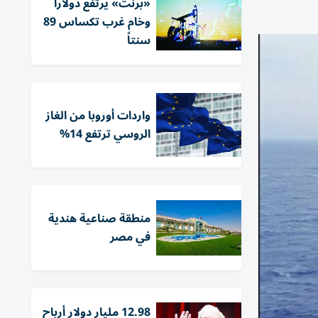
«برنت» يرتفع دولاراً
وخام ​غرب تكساس 89
سنتاً
واردات أوروبا من الغاز
الروسي ترتفع 14%
منطقة صناعية هندية
في مصر
12.98 مليار دولار أرباح