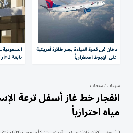
دخان في قمرة القيادة يجبر طائرة أمريكية
السعودية..
على الهبوط اضطرارياً
تابعة لـ«أر
منوعات
/
محطات
مياه احترازياً
8 أغسطس 2026 23:42 مساء
|
آخر تحديث:
9 أغسطس 00:06 2026