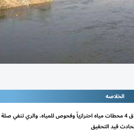
الخلاصه
انفجار جزئي بخط غاز أسفل ترعة الإسماعيلية؛ إغلاق 4 محطات مياه احترازياً وفحوص للمياه، والري تنف
لحادث قيد التحقيق