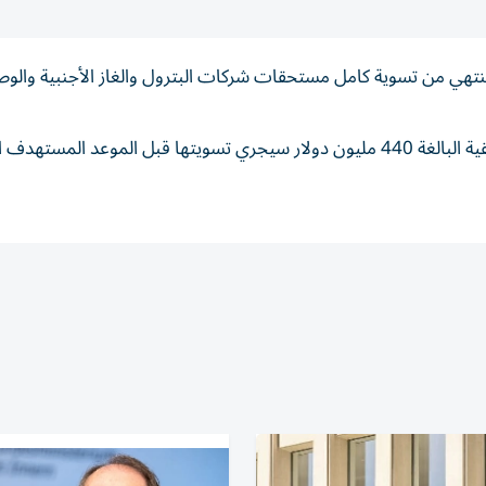
ة ستنتهي من ‌تسوية كامل مستحقات ⁠شركات البترول والغاز الأجنبية والو
وأضاف ​بدوي في ‌بيان لمجلس الوزراء أن ⁠المستحقات المتبقية البالغة 440 مليون دولار ​سيجري ‌تسويتها ‌قبل الموعد ا