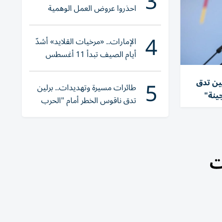
3
احذروا عروض العمل الوهمية
وتحققوا عبر «الباركود»
4
الإمارات.. «مرخيات القلايد» أشدّ
أيام الصيف تبدأ 11 أغسطس
5
ين تدق
طائرات مسيرة وتهديدات.. برلين
ينة"
تدق ناقوس الخطر أمام "الحرب
الهجينة"
غلاق 4 محطات