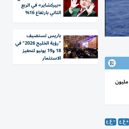
«بيركشاير» في الربع
الثاني بارتفاع 16%
باريس تستضيف
"رؤية الخليج 2026" في
18 و19 يونيو لتحفيز
الاستثمار
تسدد كامل مستحقات شركات الطاقة الأجنبية وتصل لصفر مستحقات بحلول 10 يونيو بعد تسوية 440 مليون