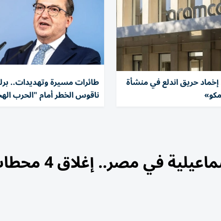
 إخماد حريق اندلع في منشأة
طائرات مسيرة وتهديدات.. برل
امكو»
ناقوس الخطر أمام "الحرب الهج
انفجار خط غاز أسفل ترعة الإسماعيلية في مصر.. إ