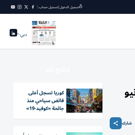
تسجيل الدخول
|
تسجيل حساب
دبي
--°
نرشح لكم
كوريا تسجل أعلى
فائض سياحي منذ
جائحة «كوفيد-19»
شارك