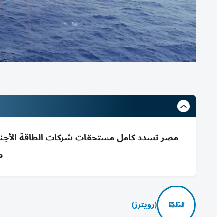
دو
(رويترز)