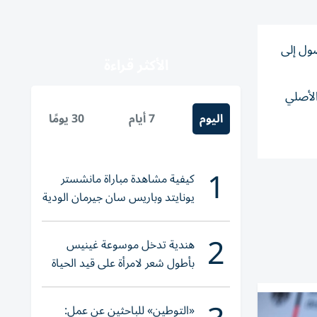
صول إلى
الأكثر قراءة
لمستهدف الأصلي
اليوم
7 أيام
30 يومًا
1
كيفية مشاهدة مباراة مانشستر
يونايتد وباريس سان جيرمان الودية
والقنوات الناقلة
2
هندية تدخل موسوعة غينيس
بأطول شعر لامرأة على قيد الحياة
«التوطين» للباحثين عن عمل: