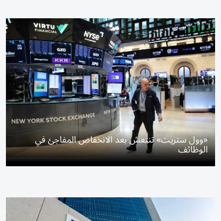
«وول ستريت» تنتعش بعد الانخفاض المفاجئ في
الوظائف