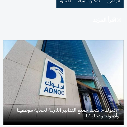
أبوظبي
تمكين المرأة
الأسرة
اقرأ المزيد
«أدنوك»: نتخذ جميع التدابير اللازمة لحماية موظفينا
وأصولنا وعملياتنا