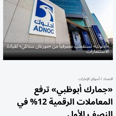
«أدنوك» تستقطب مصرفياً من «مورغان ستانلي» لقيادة
الاستثمارات
اقتصاد
/
أسواق الإمارات
«جمارك أبوظبي» ترفع
المعاملات الرقمية 12% في
النصف الأول