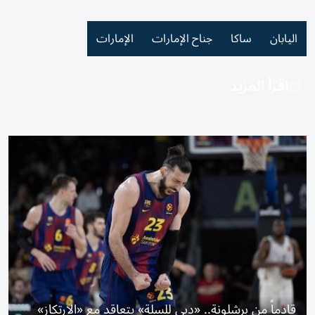
اليابان
ساكا
جناح الإمارات
الإمارات
اقرأ المزيد
قادماً من برشلونة.. «دبي للسلة» يتعاقد مع «الارتكاز»