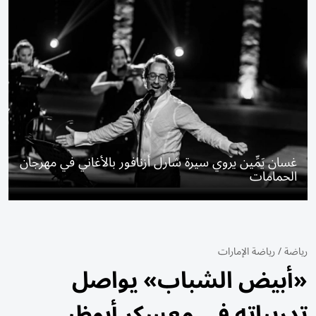
غسان يَمِّين يروي سيرة شارل أزنافور بالأغاني في مهرجان
الحمامات
رياضة
/
رياضة الإمارات
«أبيض الشباب» يواصل
تدريباته في معسكر أبوظبي