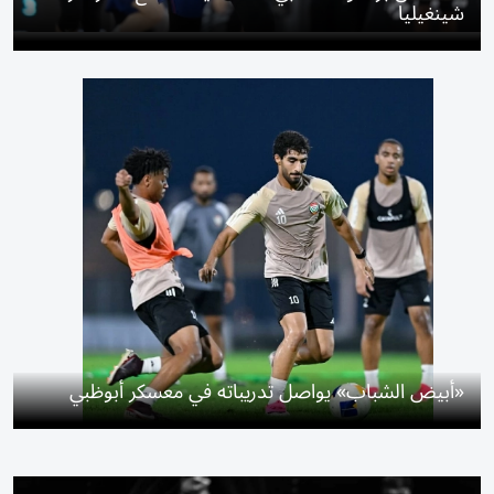
شينغيليا
«أبيض الشباب» يواصل تدريباته في معسكر أبوظبي