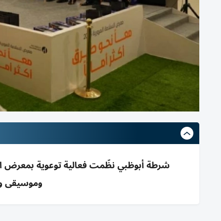
وموسيقى وم