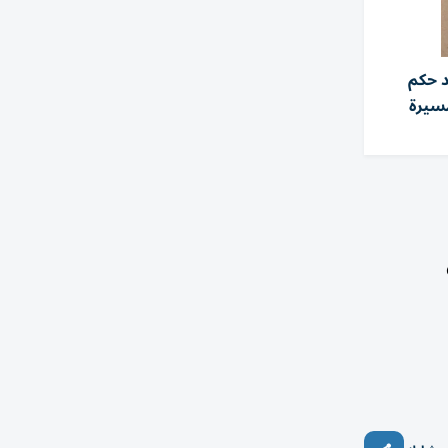
د حكم
سيرة