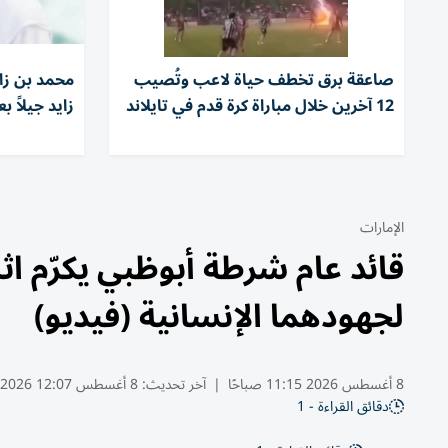
صاعقة برق تخطف حياة لاعب وتُصيب
محمد بن زا
12 آخرين خلال مباراة كرة قدم في تايلاند
زايد جيلاً ب
الإمارات
قائد عام شرطة أبوظبي يكرّم ا
لجهودهما الإنسانية (فيديو)
8 أغسطس 2026 11:15 صباحًا
|
آخر تحديث:
8 أغسطس 12:07 2026
دقائق القراءة - 1