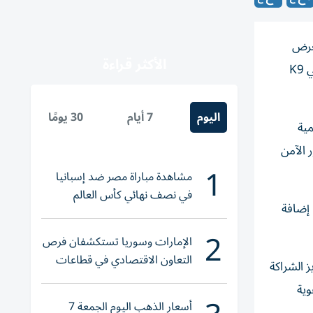
معرض
الأكثر قراءة
السلامة المرورية 2026 تحت شعار «معاً نحو طرق أكثر أماناً»، وذلك في مركز ديرفيلدز مول التجاري، بمشاركة إدارة التفتيش الأمني K9
اليوم
7 أيام
30 يومًا
مية
 الآمن
1
مشاهدة مباراة مصر ضد إسبانيا
في نصف نهائي كأس العالم
ة، إضافة
لناشئات اليد 2026
2
الإمارات وسوريا تستكشفان فرص
التعاون الاقتصادي في قطاعات
ز الشراكة
حيوية
وية
أسعار الذهب اليوم الجمعة 7