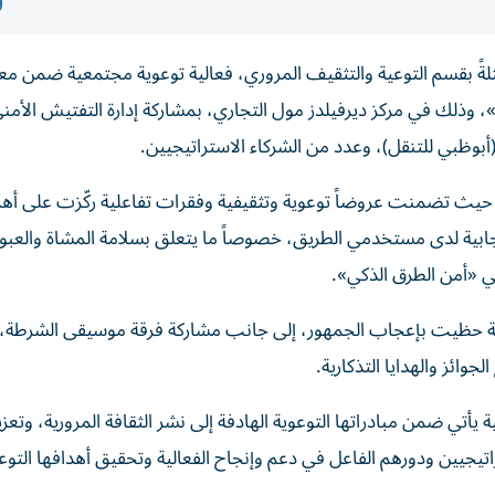
ثلةً بقسم التوعية والتثقيف المروري، فعالية توعوية مجتمعية ضمن 
بوظبي للتنقل)، وعدد من الشركاء الاستراتيجيين.
ار، حيث تضمنت عروضاً توعوية وتثقيفية وفقرات تفاعلية ركّزت على أه
لإيجابية لدى مستخدمي الطريق، خصوصاً ما يتعلق بسلامة المشاة والعبور
بي «أمن الطرق الذكي».
 عروضاً ميدانية استعراضية حظيت بإعجاب الجمهور، إلى جانب مشاركة فرقة موسيقى الشرط
وائز والهدايا التذكارية.
 يأتي ضمن مبادراتها التوعوية الهادفة إلى نشر الثقافة المرورية، وتعزي
تيجيين ودورهم الفاعل في دعم وإنجاح الفعالية وتحقيق أهدافها التوع