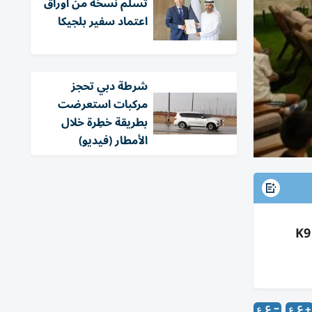
تسلّم نسخة من أوراق
اعتماد سفير بلجيكا
شرطة دبي تحجز
مركبات استعرضت
بطريقة خطِرة خلال
الأمطار (فيديو)
شرطة أبوظبي نظّمت فعالية توعوية بمعرض السلامة المرورية 2026 لتعزيز الالتزام بقواعد السير بمشاركة K9