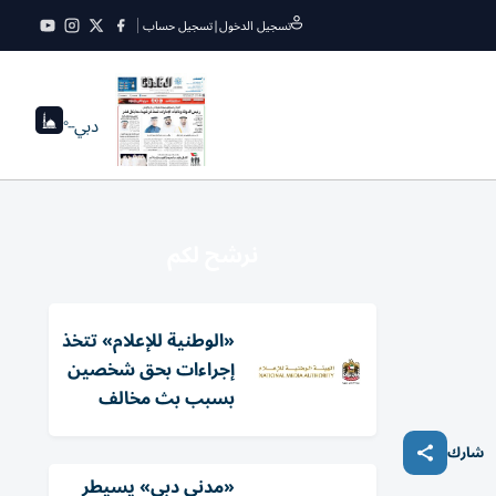
تسجيل الدخول
|
تسجيل حساب
دبي
--°
نرشح لكم
«الوطنية للإعلام» تتخذ
إجراءات بحق شخصين
بسبب بث مخالف
شارك
«مدني دبي» يسيطر