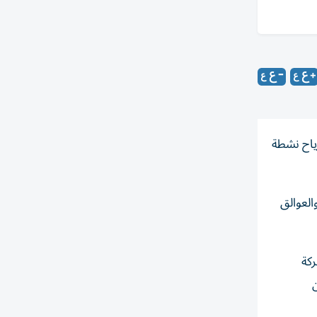
رياح نشطة
العوالق
ركة