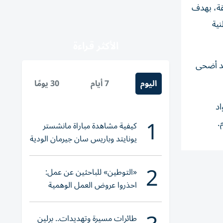
لمنطقة، بهدف
نية
الأكثر قراءة
يد أضحى
اليوم
7 أيام
30 يومًا
اد
1
.
كيفية مشاهدة مباراة مانشستر
يونايتد وباريس سان جيرمان الودية
والقنوات الناقلة
2
«التوطين» للباحثين عن عمل:
احذروا عروض العمل الوهمية
وتحققوا عبر «الباركود»
طائرات مسيرة وتهديدات.. برلين