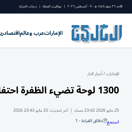
الأحد ٢٦ صفر ١٤٤٨ ه - ٠٩ أغسطس ٢٠٢٦
|
مواقيت الصلاة
|
درجات الحرارة
الإمارات
عرب وعالم
اقتصاد
ري
الإمارات
/
أخبار الدار
1300 لوحة تضيء الظفرة احتفالاً بالعيد
25 مايو 2026 23:42 مساء
|
آخر تحديث:
25 مايو 23:43 2026
دقائق القراءة - 1
استمع