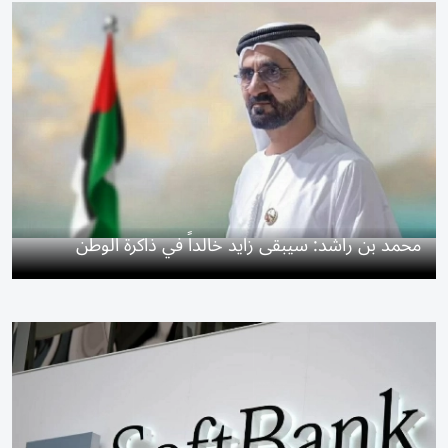
محمد بن راشد: سيبقى زايد خالداً في ذاكرة الوطن