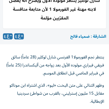
شارل لوكلير ينتظر مولوده الأول ويصرّح أنه يفضّل
لابنه مهنة غير الفورمولا 1 لأن متابعة منافسة
المقرّبين مؤلمة
الشارقة : ضمياء فالح
ينتظر نجم الفورمولا1 الفرنسي شارل لوكلير (28 عاماً) سائق
فريقي فيراري مولوده الأول بعد زواجه من أليكساندرا (25 عاماً)
في فبراير الماضي قبل انطلاق الموسم.
وظهر الثنائي على متن اليخت «ليو»، الذي اشتراه ابن موناكو
مقابل 15 مليون إسترليني، بالقرب من شواطئ سردينيا
الإيطالية.