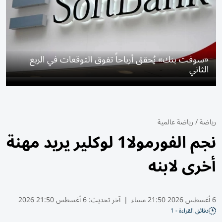
«سوفت بنك» يُحقق أرباحاً تفوق التوقعات في الربع
الثاني
رياضة
/
رياضة عالمية
نجم الفورمولا1 لوكلير يريد مهنة
أخرى لابنه
6 أغسطس 2026 21:50 مساء
|
آخر تحديث:
6 أغسطس 21:50 2026
دقائق القراءة - 1