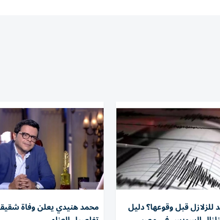
للزلازل قبل وقوعها؟ دليل
محمد هنيدي يعلن وفاة شقيقه ا