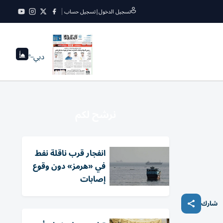
تسجيل الدخول
|
تسجيل حساب
دبي
--°
نرشح لكم
انفجار قرب ناقلة نفط
في «هرمز» دون وقوع
إصابات
شارك