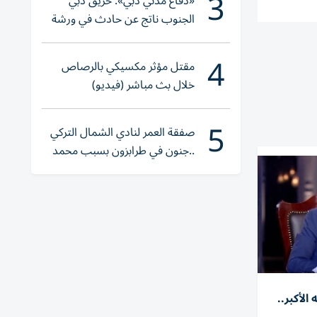
3
«دفاع مدني دبي»: حريق دبي
الجنوب ناتج عن حادث في ورشة
ولا إصابات
4
مقتل مؤثر مكسيكي بالرصاص
خلال بث مباشر (فيديو)
5
صفقة العمر لنادي الشمال التركي
..جنون في طرابزون بسبب محمد
صلاح
لأكبر..