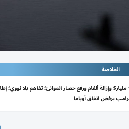
الخلاصة
واشنطن بوست: فتح هرمز تدريجياً؛ الإفراج عن 12 مليار$ وإزالة ألغام ورفع حصار الموانئ؛ تفاهم بلا نوو
ترامب يرفض اتفاق أوباما