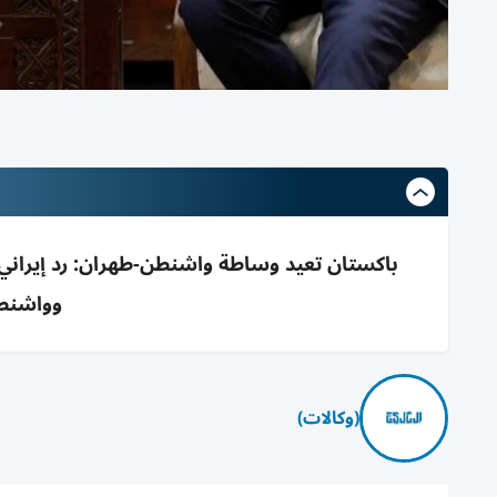
باكستان تعيد وساطة واشنطن-طهران: رد إيراني
وواشنطن
(وكالات)