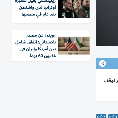
زيلينسكي يقيل سفيرة
أوكرانيا لدى واشنطن
بعد عام في منصبها
‏رويترز عن مصدر
باكستاني: اتفاق شامل
بين أمريكا وإيران في
غضون 60 يوماً
ي؛ إطار لوقف