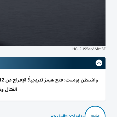
HGL2U95acAAfm3F
القتال و
متابعات: «الخليج»