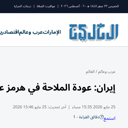
الخميس ٢٣ صفر ١٤٤٨ ه - ٠٦ أغسطس ٢٠٢٦
|
مواقيت الصلاة
|
درجات الحرارة
الإمارات
عرب وعالم
اقتصاد
ري
عرب وعالم
/
العالم
إيران: عودة الملاحة في هرمز 
25 مايو 2026 15:35 مساء
|
آخر تحديث:
25 مايو 15:46 2026
دقائق القراءة - 1
استمع