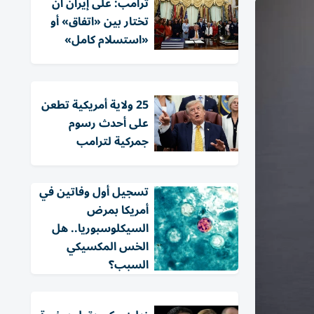
ترامب: على إيران أن
تختار بين «اتفاق» أو
«استسلام كامل»
25 ولاية أمريكية تطعن
على أحدث رسوم
جمركية لترامب
تسجيل أول وفاتين في
أمريكا بمرض
السيكلوسبوريا.. هل
الخس المكسيكي
السبب؟