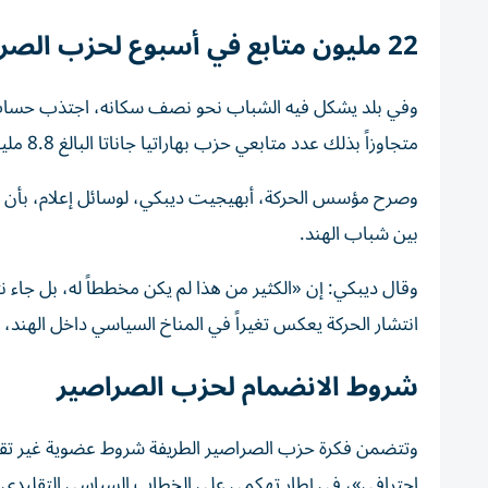
22 مليون متابع في أسبوع لحزب الصراصير
وفي بلد يشكل فيه الشباب نحو نصف سكانه، اجتذب حس
متجاوزاً بذلك عدد متابعي حزب بهاراتيا جاناتا البالغ 8.8 مليون متابع، و
و
صرح مؤسس الحركة، أبهيجيت ديبكي، لوسائل إعلام، بأن الز
بين شباب الهند.
وقال ديبكي: إن «الكثير من هذا لم يكن مخططاً له، بل جاء 
انتشار الحركة يعكس تغيراً في المناخ السياسي داخل الهند، م
شروط الانضمام لحزب الصراصير
وتتضمن فكرة حزب الصراصير الطريفة شروط عضوية غير تقل
احترافي»، في إطار تهكمي على الخطاب السياسي التقليدي.