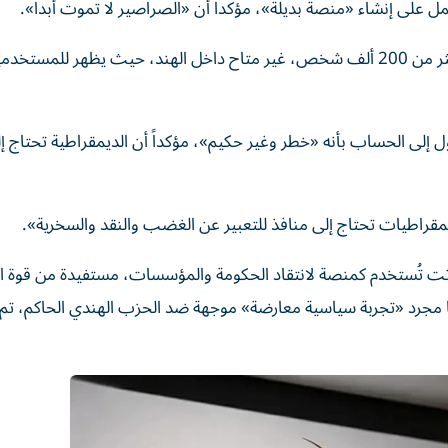
لى إنشاء «منصة بديلة»، مؤكداً أن «الصراصير لا تموت أبداً».
كما أصبح حساب الحركة على منصة «إكس»، الذي يتابعه أكثر من 200 ألف شخص، غير متاح داخل الهند، حيث يظهر ل
إلى الحساب بأنه «خطر وغير حكيم»، مؤكداً أن الديمقراطية تحتاج إ
مقراطيات تحتاج إلى منافذ للتعبير عن الغضب والنقد والسخرية».
 باتت تُستخدم كمنصة لانتقاد الحكومة والمؤسسات، مستفيدة من قوة 
 م
جرد «تجربة سياسية معارضة» موجهة ضد الحزب الهندي الحاكم، تم 