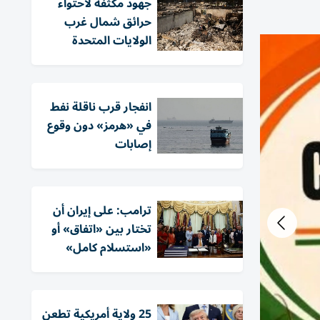
جهود مكثفة لاحتواء
حرائق شمال غرب
الولايات المتحدة
انفجار قرب ناقلة نفط
في «هرمز» دون وقوع
إصابات
ترامب: على إيران أن
تختار بين «اتفاق» أو
«استسلام كامل»
25 ولاية أمريكية تطعن