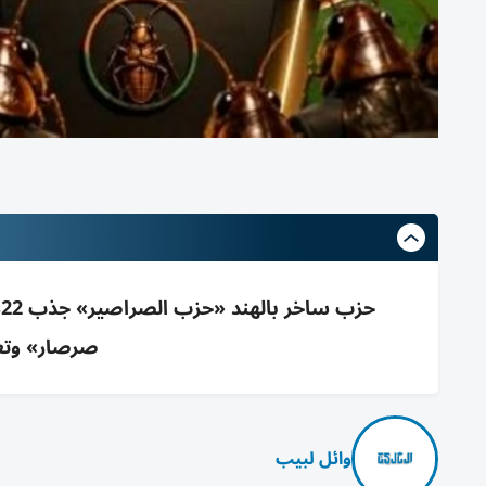
ح
صرصار» وتع
وائل لبيب