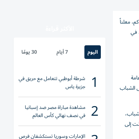
، معلناً
الأكثر قراءة
ن متابع، في
اليوم
7 أيام
30 يومًا
1
امة
شرطة أبوظبي تتعامل مع حريق في
جزيرة ياس
ض الشباب
2
مشاهدة مباراة مصر ضد إسبانيا
لشباب،
في نصف نهائي كأس العالم
لناشئات اليد 2026
لت إلى
الإمارات وسوريا تستكشفان فرص