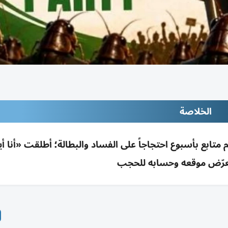
الخلاصة
زب ساخر بالهند «حزب الصراصير» جذب 22م متابع بأسبوع احتجاجاً على الفساد والبطالة؛ أطلقت «أنا 
رّض موقعه وحسابه للحجب