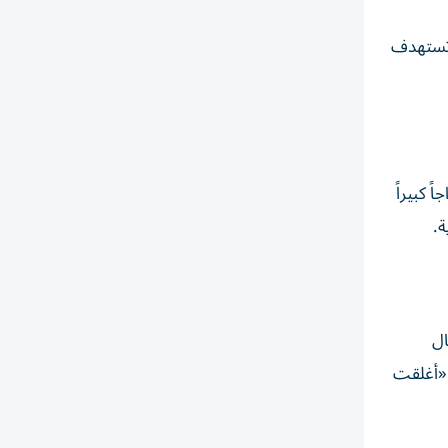
وتستهدف
 كبيراً
ة.
ل
 «أغلقت