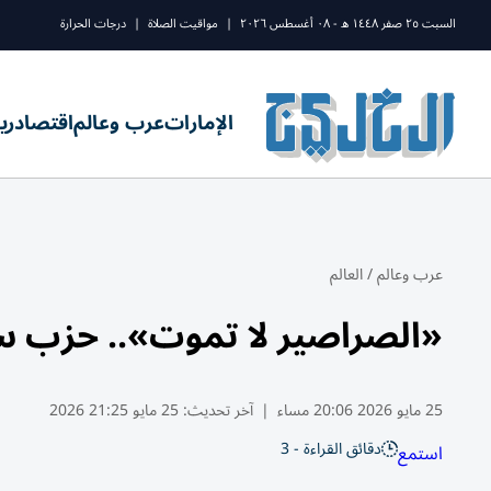
السبت ٢٥ صفر ١٤٤٨ ه - ٠٨ أغسطس ٢٠٢٦
|
مواقيت الصلاة
|
درجات الحرارة
الإمارات
عرب وعالم
اقتصاد
ري
عرب وعالم
/
العالم
«الصراصير لا تموت».. حزب ساخر يهز اله
25 مايو 2026 20:06 مساء
|
آخر تحديث:
25 مايو 21:25 2026
دقائق القراءة - 3
استمع