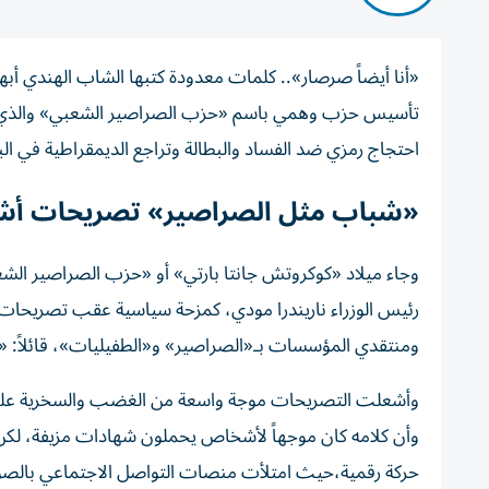
«أنا أيضاً صرصار».. كلمات معدودة كتبها الشاب الهندي
أبه
تأسيس حزب وهمي باسم
«حزب الصراصير الشعبي»
والذي
احتجاج رمزي ضد الفساد والبطالة وتراجع الديمقراطية في البل
«شباب مثل الصراصير» تصريحات أشع
وجاء ميلاد «كوكروتش جانتا بارتي» أو
«حزب الصراصير الش
رئيس الوزراء ناريندرا مودي،
كمزحة سياسية عقب تصريحات من
ومنتقدي المؤسسات بـ«الصراصير» و«الطفيليات»، قائلاً: «ه
وأشعلت التصريحات موجة واسعة من الغضب والسخرية على مو
وأن كلامه كان موجهاً لأشخاص يحملون شهادات مزيفة،
لكن
حركة رقمية،ح
يث امتلأت منصات التواصل الاجتماعي بالصور