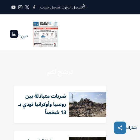
تسجيل الدخول
|
تسجيل حساب
دبي
--°
نرشح لكم
ضربات متبادلة بين
روسيا وأوكرانيا تودي بـ
13 شخصاً
شارك