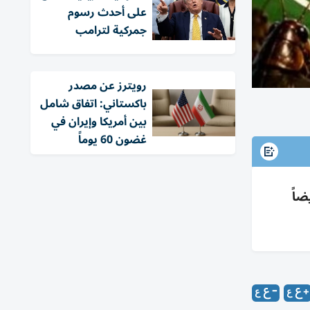
على أحدث رسوم
جمركية لترامب
‏رويترز عن مصدر
باكستاني: اتفاق شامل
بين أمريكا وإيران في
غضون 60 يوماً
أيضاً