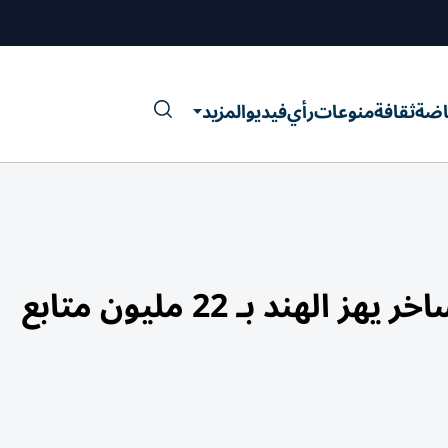
اضة
ثقافة
منوعات
رأي
فيديو
المزيد
ند بـ 22 مليون متابع