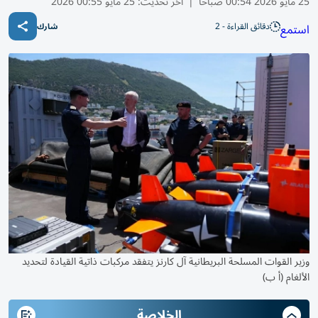
25 مايو 2026 00:54 صباحًا
|
آخر تحديث:
25 مايو 00:55 2026
دقائق القراءة - 2
استمع
شارك
وزير القوات المسلحة البريطانية آل كارنز يتفقد مركبات ذاتية القيادة لتحديد
الألغام (أ ب)
الخلاصة