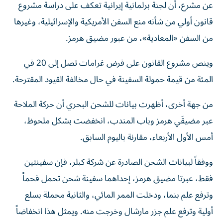
عن مشرع، ‌أن لجنة ‌برلمانية إيرانية تعكف على ‌دراسة مشروع
قانون أولي من شأنه منع السفن الأمريكية والإسرائيلية، وغيرها
من السفن «المعادية»، من عبور مضيق ​هرمز.
وينص مشروع القانون على ‌فرض غرامات تصل إلى 20 في
المئة من قيمة حمولة السفينة في حال ​مخالفة ‌القيود المقترحة.
من جهة أخرى، أظهرت بيانات للشحن البحري أن حركة الملاحة
عبر مضيقَي هرمز وباب المندب، انخفضت بشكل ملحوظ، ​
أمس الأول الأربعاء، مقارنة باليوم السابق.
ووفقاً لبيانات الشحن ‌الصادرة عن شركة ‌كبلر، فإن سفينتين
فقط، عبرتا مضيق هرمز، إحداهما سفينة شحن تحمل فحماً
وترفع علم بنما، ودخلت ‌الممر المائي، والثانية محملة بسلع
أولية وترفع علم جزر مارشال وخرجت منه. ويمثل هذا انخفاضاً