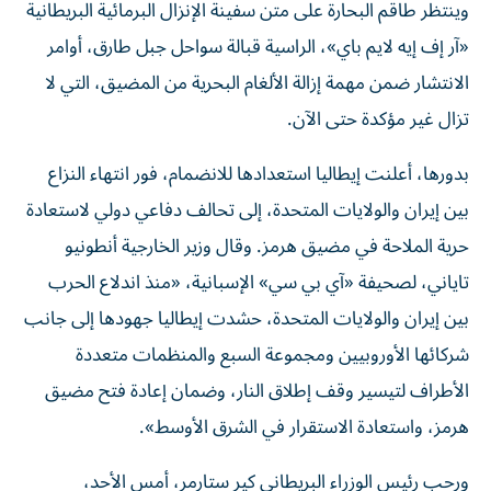
وينتظر طاقم البحارة على متن سفينة الإنزال البرمائية البريطانية
«آر إف إيه لايم باي»، الراسية قبالة سواحل جبل طارق، أوامر
الانتشار ضمن مهمة إزالة الألغام البحرية من المضيق، التي لا
تزال غير مؤكدة حتى الآن.
بدورها، أعلنت إيطاليا استعدادها للانضمام، فور انتهاء النزاع
بين إيران والولايات المتحدة، إلى تحالف دفاعي دولي لاستعادة
حرية الملاحة في مضيق هرمز. وقال وزير الخارجية أنطونيو
تاياني، لصحيفة «آي بي سي» الإسبانية، «منذ اندلاع الحرب
بين إيران والولايات المتحدة، حشدت إيطاليا جهودها إلى جانب
شركائها الأوروبيين ومجموعة السبع والمنظمات متعددة
الأطراف لتيسير وقف إطلاق النار، وضمان إعادة فتح مضيق
هرمز، واستعادة الاستقرار في الشرق الأوسط».
ورحب رئيس الوزراء البريطاني كير ستارمر، أمس الأحد،