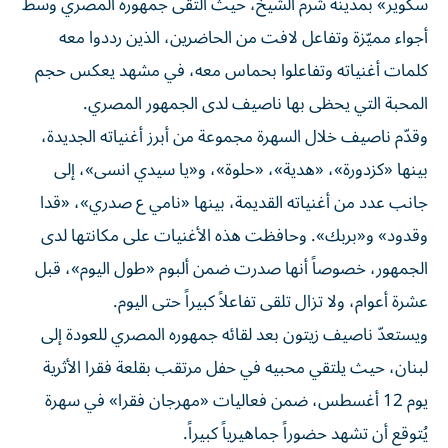
أجواء مميّزة وتفاعل لافت من الحاضرين، الذين رددوا معه
كلمات أغنياته وتفاعلوا بحماس معه، في مشهد يعكس حجم
المحبة التي يحظى بها ناصيف لدى الجمهور المصري.
وقدّم ناصيف خلال السهرة مجموعة من أبرز أغنياته الجديدة،
بينها «كزدورة»، «هدية»، «حلوة»، و«يا سيدي انسى»، إلى
جانب عدد من أغنياته القديمة، بينها «نامي ع صدري»، «قدا
وقدود» و«بربك». وحافظت هذه الأغنيات على مكانتها لدى
الجمهور، خصوصاً أنها صدرت ضمن ألبوم «طول اليوم»، قبل
عشرة أعوام، ولا تزال تلقى تفاعلاً كبيراً حتى اليوم.
ويستعدّ ناصيف زيتون بعد لقائه جمهوره المصري للعودة إلى
لبنان، حيث يلتقي محبيه في حفل مرتقب بقلعة فقرا الأثرية
يوم 12 أغسطس، ضمن فعاليات «مهرجان فقرا» في سهرة
يُتوقع أن تشهد حضوراً جماهيرياً كبيراً.