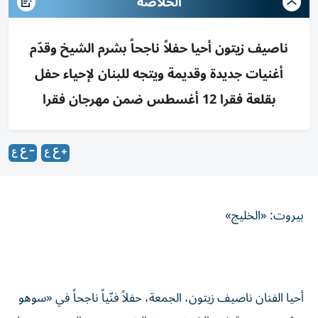
الخلاصه
ناصيف زيتون أحيا حفلاً ناجحاً بشرم الشيخ وقدّم
أغنيات جديدة وقديمة ويتجه للبنان لإحياء حفل
بقلعة فقرا 12 أغسطس ضمن مهرجان فقرا
بيروت: «الخليج»
أحيا الفنان ناصيف زيتون، الجمعة، حفلاً فنّياً ناجحاً في «سوهو
سكوير» بمدينة شرم الشيخ، حيث التقى جمهوره المصري وسط