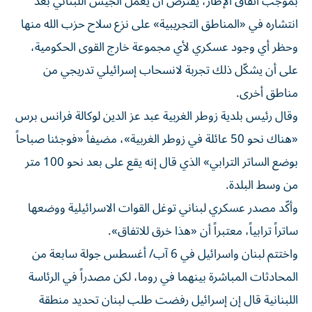
بموجب اتفاق الإطار، يُفترض أن يعمل الجيش اللبناني بعد
انتشاره في «المناطق التجريبية» على نزع سلاح حزب الله منها
وحظر أي وجود عسكري لأي مجموعة خارج القوى الحكومية،
على أن يشكّل ذلك تجربة لانسحاب إسرائيلي تدريجي من
مناطق أخرى.
وقال رئيس بلدية زوطر الغربية عبد عز الدين لوكالة فرانس برس
«هناك نحو 50 عائلة في زوطر الغربية»، مضيفاً «فوجئنا صباحاً
بوضع الساتر الترابي» الذي قال إنه يقع على بعد نحو 100 متر
من وسط البلدة.
وأكّد مصدر عسكري لبناني توغل القوات الاسرائيلية ووضعها
ساتراً ترابياً، معتبراً أن «هذا خرق للاتفاق».
واختتم لبنان واسرائيل في 6 آب/ أغسطس جولة سابعة من
المحادثات المباشرة بينهما في روما، لكن مصدراً في الرئاسة
اللبنانية قال إن إسرائيل رفضت طلب لبنان تحديد منطقة