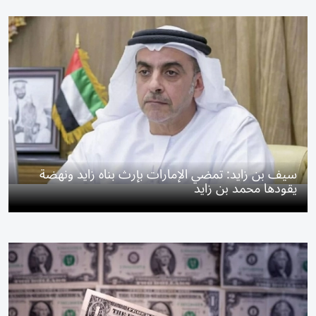
سيف بن زايد: تمضي الإمارات بإرث بناه زايد ونهضة
يقودها محمد بن زايد