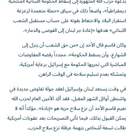
بدعوة حزب الله المتهورة إلى إسقاط الحكومة اللبنانية المنتخبة
ديمقراطياً»، واضعاً ذلك في سياق «حملة متعمدة لزعزعة
استقرار البلاد والاحتفاظ بقوته على حساب مستقبل الشعب
اللبناني» هدفها «إعادة جر لبنان إلى الفوضى والدمار».
وكان قاسم قال الأحد إن «من حق الشعب أن ينزل إلى
الشوارع، وأن يسقط الحكومة»، مجدداً رفضه المفاوضات
المباشرة التي تجريها الحكومة مع إسرائيل برعاية أمريكية،
وتمسّكه بعدم تسليم سلاحه في الوقت الراهن.
في وقت يستعد لبنان وإسرائيل لعقد جولة تفاوض جديدة في
واشنطن أوائل الشهر المقبل، فقد أكد الأمين العام لحزب الله
نعيم قاسم الأحد أن نزع سلاح حزبه هو «إبادة»، مؤكداً أنه لا
يمكن القبول بذلك، فيما تأتي التصريحات بعد عقوبات أمريكية
طالت تسعة أشخاص بتهمة عرقلة نزع سلاح الحزب.