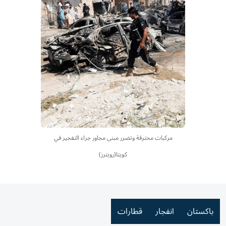
مركبات محترقة وتضرر مبنى مجاور جراء التفجير في
كويتا(رويترز)
باكستان
انفجار
قطارات