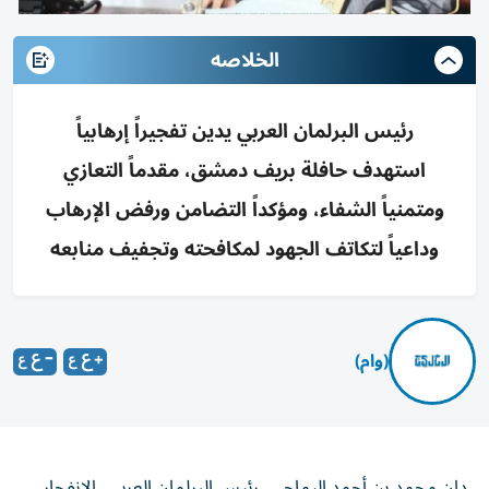
الخلاصه
رئيس البرلمان العربي يدين تفجيراً إرهابياً
استهدف حافلة بريف دمشق، مقدماً التعازي
ومتمنياً الشفاء، ومؤكداً التضامن ورفض الإرهاب
وداعياً لتكاتف الجهود لمكافحته وتجفيف منابعه
(وام)
دان محمد بن أحمد اليماحي، رئيس البرلمان العربي، الانفجار