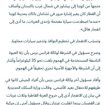
متجهاً من كويتا إلى بيشاور في شمال غرب باكستان.وأضاف
أن القطار كان يعبر إشارة مرور في تشامان باتاك بمدينة كويتا
«عندما اصطدمت سيارة مفخخة بإحدى العربات، ما أدى إلى
انفجار هائل».
وتسبّب الانفجار في تحطيم النوافذ وتدمير سيارات مجاورة.
وصرح مسؤول في الشرطة لوكالة فرانس برس بأن زنة العبوة
الناسفة المستخدمة في الهجوم بلغت نحو 35 كيلوغراماً.وأشار
إلى أن الشرطة والأجهزة الأمنية تجري تحقيقاً في الهجوم.
وأفاد مسؤول آخر وكالة فرانس برس بأن أفراد الجيش كانوا في
طريقهم للاحتفال بعيد الأضحى. وقالت وزارة السكك الحديدية
في بيان إن الانفجار أدى إلى خروج العربة القاطرة وثلاث عربات
عن القضبان بينما انقلبت عربتان.وقال مسؤول أمني إن مركبة