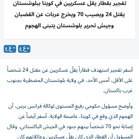
تفجير بقطار يقل عسكريين في كويتا ببلوشستان
يقتل 24 ويصيب 70 ويخرج عربات عن القضبان
وجيش تحرير بلوشستان يتبنى الهجوم
أسفر تفجير استهدف قطاراً يقلّ عسكريين عن مقتل 24 شخصاً
على الأقل، أمس الأحد، في ولاية بلوشستان المضطربة بجنوب
غرب باكستان.
وأوضح مسؤول حكومي رفيع المستوى لوكالة فرانس برس، أن
الهجوم الذي وقع في كويتا، عاصمة الولاية، أسفر أيضاً عن
إصابة نحو 70 شخصاً بينهم جنود في الجيش الباكستاني. وقال
المسؤول أن القطار الذي كان يقلّ عسكريين وعائلاتهم كان