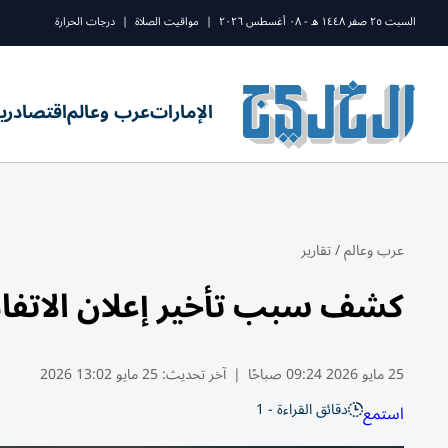
السبت ٢٥ صفر ١٤٤٨ ه - ٠٨ أغسطس ٢٠٢٦
|
مواقيت الصلاة
|
درجات الحرارة
الإمارات
عرب وعالم
اقتصاد
ري
عرب وعالم
/
تقارير
كشف سبب تأخير إعلان الاتفاق 
25 مايو 2026 09:24 صباحًا
|
آخر تحديث:
25 مايو 13:02 2026
دقائق القراءة - 1
استمع