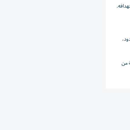
هدافه.
ود،
ة من