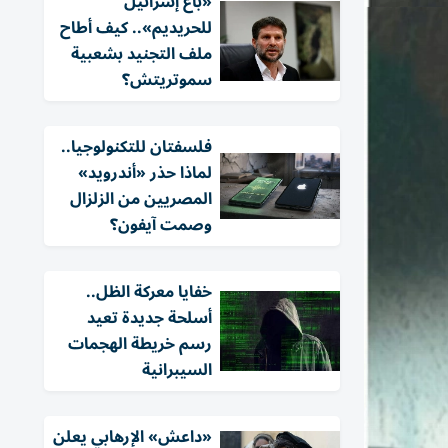
«باع إسرائيل
للحريديم».. كيف أطاح
ملف التجنيد بشعبية
سموتريتش؟
فلسفتان للتكنولوجيا..
لماذا حذر «أندرويد»
المصريين من الزلزال
وصمت آيفون؟
خفايا معركة الظل..
أسلحة جديدة تعيد
رسم خريطة الهجمات
السيبرانية
«داعش» الإرهابي يعلن