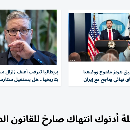
ق هرمز مفتوح ووضعنا
بريطانيا تترقب أعنف زلزال 
اق نهائي وناجح مع إيران
بتاريخها.. هل يستقيل ستارمر 
قلة أدنوك انتهاك صارخ للقانون ال