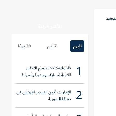
لمرشد
الأكثر قراءة
اليوم
7 أيام
30 يومًا
1
«أدنوك»: نتخذ جميع التدابير
اللازمة لحماية موظفينا وأصولنا
وعملياتنا
2
الإمارات تُدين التفجير الإرهابي في
جرمانا السورية