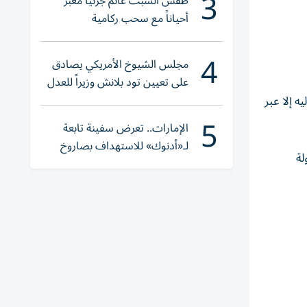
3
طقس السبت غائم جزئياً مغبر
أحياناً مع سحب ركامية
4
مجلس الشيوخ الأمريكي يصادق
على تعيين تود بلانش وزيراً للعدل
 إلا عبر
5
الإمارات.. تعرض سفينة تابعة
لـ«أدنوك» للاستهداف بصاروخ
لة
أثناء عبورها «هرمز»