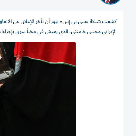
كشفت شبكة «سي بي إس» نيوز أن تأخر الإعلان عن الاتفاق ا
الإيراني مجتبى خامنئي، الذي يعيش في مخبأ سري بإجراءا