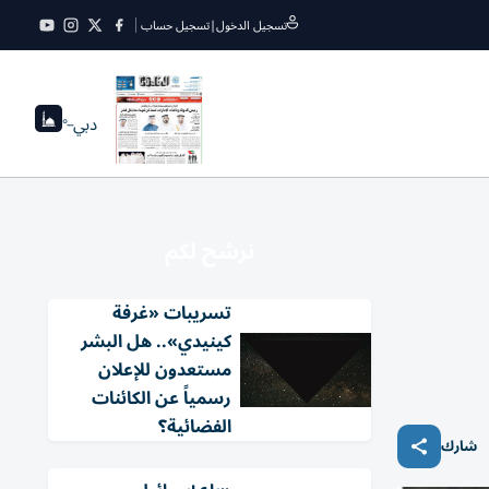
تسجيل الدخول
|
تسجيل حساب
دبي
--°
نرشح لكم
تسريبات «غرفة
كينيدي».. هل البشر
مستعدون للإعلان
رسمياً عن الكائنات
الفضائية؟
شارك