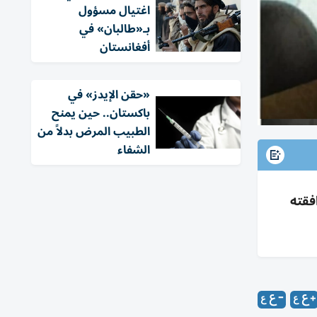
اغتيال مسؤول
بـ«طالبان» في
أفغانستان
«حقن الإيدز» في
باكستان.. حين يمنح
الطبيب المرض بدلاً من
الشفاء
فقته