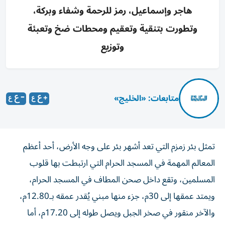
هاجر وإسماعيل، رمز للرحمة وشفاء وبركة،
وتطورت بتنقية وتعقيم ومحطات ضخ وتعبئة
وتوزيع
متابعات: «الخليج»
تمثل بئر زمزم التي تعد أشهر بئر على وجه الأرض، أحد أعظم
المعالم المهمة في المسجد الحرام التي ارتبطت بها قلوب
المسلمين، وتقع داخل صحن المطاف في المسجد الحرام،
ويمتد عمقها إلى 30م، جزء منها مبني يُقدر عمقه بـ12.80م،
والآخر منقور في صخر الجبل ويصل طوله إلى 17.20م، أما