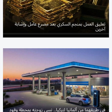
تعليق العمل بمنجم السكري بعد مصرع عامل وإصابة
آخرين
في طريقهما من ألمانيا لتركيا.. نسي زوجته بمحطة وقود