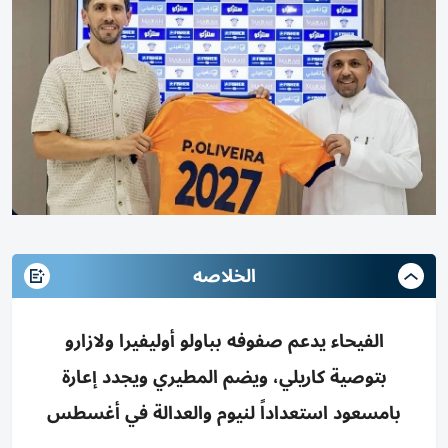
الخلاصه
الفيحاء يدعم صفوفه بباولو أوليفيرا ولازارو
بتوصية كاريلي، ويضم المطيري ويجدد إعارة
بامسعود استعداداً لنيوم والعدالة في أغسطس