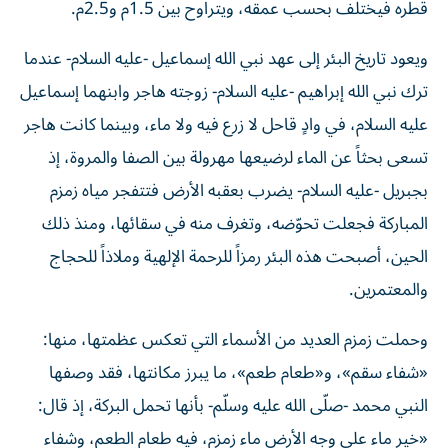
قطره فيختلف بحسب عمقه، ويتراوح بين 1.5م و2.5م.
ويعود تاريخ البئر إلى عهد نبي الله إسماعيل -عليه السلام- عندما
ترك نبي الله إبراهيم -عليه السلام- زوجته هاجر وابنهما إسماعيل
عليه السلام، في وادٍ قاحل لا زرع فيه ولا ماء، وبينما كانت هاجر
تسعى بحثاً عن الماء لرضيعها مهرولة بين الصفا والمروة، إذ
بجبريل -عليه السلام- يضرب بعقبه الأرض فتتفجر مياه زمزم
المباركة فجعلت تحوّضه، وتغرف منه في سقائها، ومنذ ذلك
الحين، أصبحت هذه البئر رمزاً للرحمة الإلهية وملاذاً للحجاج
والمعتمرين.
وحملت زمزم العديد من الأسماء التي تعكس عظمتها، منها:
«شفاء سقم»، و«طعام طعم»، ما يبرز مكانتها، فقد وصفها
النبي محمد -صلّى الله عليه وسلّم- بأنها تحمل البركة، إذ قال:
«خير ماء على وجه الأرض ماء زمزم، فيه طعام الطعم، وشفاء