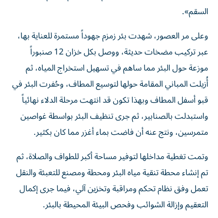
السقم».
وعلى مر العصور، شهدت بئر زمزم جهوداً مستمرة للعناية بها،
عبر تركيب مضخات حديثة، ووصل بكل خزان 12 صنبوراً
موزعة حول البئر مما ساهم في تسهيل استخراج المياه، ثم
أُزيلت المباني المقامة حولها لتوسيع المطاف، وحُفرت البئر في
قبو أسفل المطاف وبهذا تكون قد انتهت مرحلة الدلاء نهائياً
واستبدلت بالصنابير، ثم جرى تنظيف البئر بواسطة غواصين
متمرسين، ونتج عنه أن فاضت بماء أغزر مما كان بكثير.
وتمت تغطية مداخلها لتوفير مساحة أكبر للطواف والصلاة، ثم
تم إنشاء محطة تنقية مياه البئر ومحطة ومصنع للتعبئة والنقل
تعمل وفق نظام تحكم ومراقبة وتخزين آلي، فيما جرى إكمال
التعقيم وإزالة الشوائب وفحص البيئة المحيطة بالبئر.