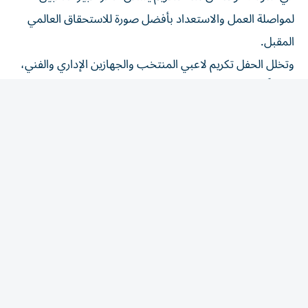
لمواصلة العمل والاستعداد بأفضل صورة للاستحقاق العالمي
المقبل.
وتخلل الحفل تكريم لاعبي المنتخب والجهازين الإداري والفني،
تقديراً لما قدموه من مستويات مميزة خلال البطولة الآسيوية،
كما تم توزيع الدروع التذكارية والهدايا التقديرية، وسط أجواء
احتفالية عكست الاعتزاز بهذا الإنجاز الوطني.
المقالة التالية