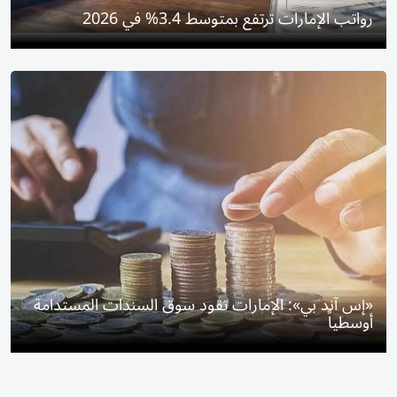
رواتب الإمارات ترتفع بمتوسط 3.4% في 2026
«إس آند بي»: الإمارات تقود سوق السندات المستدامة
أوسطياً