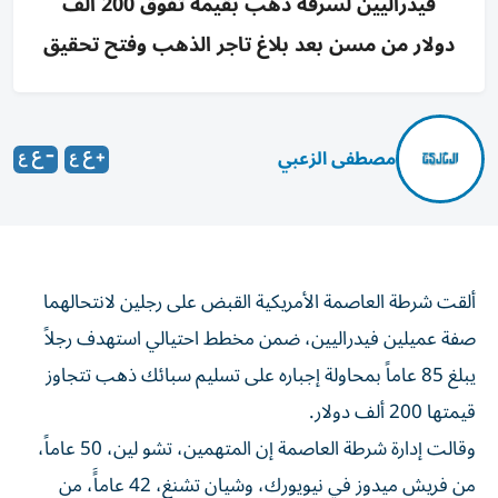
فيدراليين لسرقة ذهب بقيمة تفوق 200 ألف
دولار من مسن بعد بلاغ تاجر الذهب وفتح تحقيق
مصطفى الزعبي
ألقت شرطة العاصمة الأمريكية القبض على رجلين لانتحالهما
صفة عميلين فيدراليين، ضمن مخطط احتيالي استهدف رجلاً
يبلغ 85 عاماً بمحاولة إجباره على تسليم سبائك ذهب تتجاوز
قيمتها 200 ألف دولار.
وقالت إدارة شرطة العاصمة إن المتهمين، تشو لين، 50 عاماً،
من فريش ميدوز في نيويورك، وشيان تشنغ، 42 عاماًَ، من