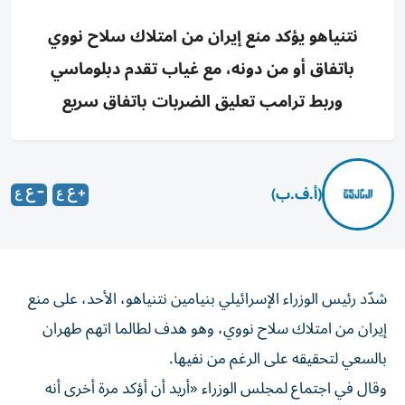
نتنياهو يؤكد منع إيران من امتلاك سلاح نووي
باتفاق أو من دونه، مع غياب تقدم دبلوماسي
وربط ترامب تعليق الضربات باتفاق سريع
(أ.ف.ب)
شدّد رئيس الوزراء الإسرائيلي بنيامين نتنياهو، الأحد، على منع
إيران من امتلاك سلاح نووي، وهو هدف لطالما اتهم طهران
بالسعي لتحقيقه على الرغم من نفيها.
وقال في اجتماع لمجلس الوزراء «أريد أن أؤكد مرة أخرى أنه
سواء تم التوصل إلى اتفاق أم لا، وطالما أنني رئيساً للوزراء، فلن