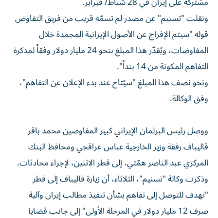
مشتركة على إيران في 28 شباط/ فبراير.
ونقلت "تسنيم" عن مصدر لم تسمّه قريب من فريق التفاوض
قوله "سيتم الإفراج عن الأصول الإيرانية المجمدة خلال
المفاوضات، ويُقدّر هذا المبلغ بنحو 24 مليار دولار وفقاً لمذكرة
التفاهم المكونة من 14 بنداً".
ونحو نصف هذا المبلغ "سيُتاح عند بدء الإعلان عن التفاهم"،
وفق الوكالة.
ووصل رئيس البرلمان الإيراني كبير المفاوضين محمد باقر
قاليباف رفقة وزير الخارجية عباس عراقجي ومحافظ البنك
المركزي عبد الناصر همّتي، إلى قطر الاثنين، لإجراء محادثات.
وذكرت وكالة "تسنيم"، الثلاثاء، أن زيارة قاليباف إلى قطر
"تهدف للتوصل إلى تفاهم بشأن تنفيذ مطالب إيران وآلية
صرف 12 مليار دولار في المرحلة الأولى" إلى جانب قضايا