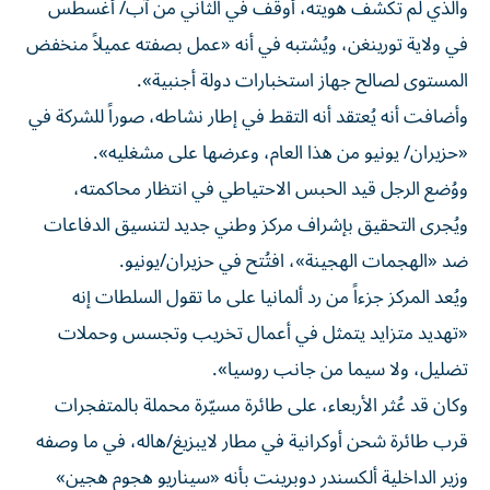
والذي لم تكشف هويته، أُوقف في الثاني من آب/ أغسطس
في ولاية تورينغن، ويُشتبه في أنه «عمل بصفته عميلاً منخفض
المستوى لصالح جهاز استخبارات دولة أجنبية».
وأضافت أنه يُعتقد أنه التقط في إطار نشاطه، صوراً للشركة في
«حزيران/ يونيو من هذا العام، وعرضها على مشغليه».
ووُضع الرجل قيد الحبس الاحتياطي في انتظار محاكمته،
ويُجرى التحقيق بإشراف مركز وطني جديد لتنسيق الدفاعات
ضد «الهجمات الهجينة»، افتُتح في حزيران/يونيو.
ويُعد المركز جزءاً من رد ألمانيا على ما تقول السلطات إنه
«تهديد متزايد يتمثل في أعمال تخريب وتجسس وحملات
تضليل، ولا سيما من جانب روسيا».
وكان قد عُثر الأربعاء، على طائرة مسيّرة محملة بالمتفجرات
قرب طائرة شحن أوكرانية في مطار لايبزيغ/هاله، في ما وصفه
وزير الداخلية ألكسندر دوبرينت بأنه «سيناريو هجوم هجين»