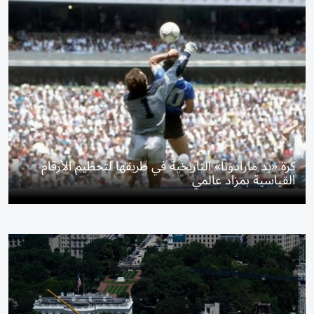
كرة «يد مارادونا» التاريخية في طريقها لتحطيم الأرقام
القياسية بمزاد عالمي