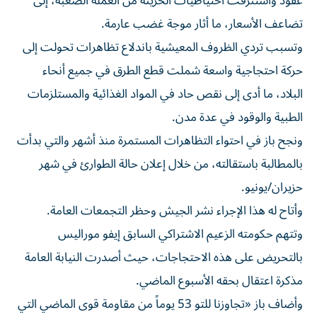
عقود واستنزفت احتياطيات الخزينة من العملة الصعبة، إلى
تضاعف الأسعار، ما أثار موجة غضب عارمة.
وتسبب تردي الظروف المعيشية باندلاع تظاهرات تحولت إلى
حركة احتجاجية واسعة شملت قطع الطرق في جميع أنحاء
البلاد، ما أدى إلى نقص حاد في المواد الغذائية والمستلزمات
الطبية والوقود في عدة مدن.
ونجح باز في احتواء التظاهرات المستمرة منذ أشهر والتي بدأت
بالمطالبة باستقالته، من خلال إعلان حالة الطوارئ في شهر
حزيران/يونيو.
وأتاح له هذا الإجراء نشر الجيش وحظر التجمعات العامة.
وتتهم حكومته الزعيم الاشتراكي السابق إيفو موراليس
بالتحريض على هذه الاحتجاجات، حيث أصدرت النيابة العامة
مذكرة اعتقال بحقه الأسبوع الماضي.
وأضاف باز «تجاوزنا للتو 53 يوماً من مقاومة قوى الماضي التي