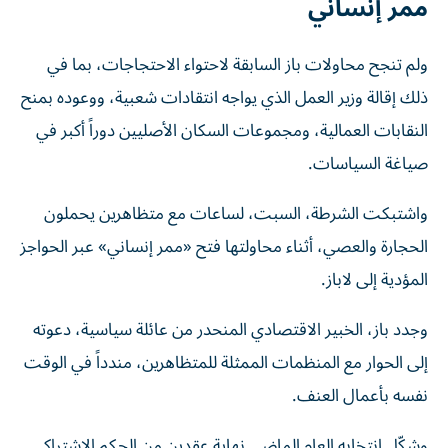
ممر إنساني
ولم تنجح محاولات باز السابقة لاحتواء الاحتجاجات، بما في
ذلك إقالة وزير العمل الذي يواجه انتقادات شعبية، ووعوده بمنح
النقابات العمالية، ومجموعات السكان الأصليين دوراً أكبر في
صياغة السياسات.
واشتبكت الشرطة، السبت، لساعات مع متظاهرين يحملون
الحجارة والعصي، أثناء محاولتها فتح «ممر إنساني» عبر الحواجز
المؤدية إلى لاباز.
وجدد باز، الخبير الاقتصادي المنحدر من عائلة سياسية، دعوته
إلى الحوار مع المنظمات الممثلة للمتظاهرين، مندداً في الوقت
نفسه بأعمال العنف.
وشكّل انتخابه العام الماضي نهاية عقدين من الحكم الاشتراكي