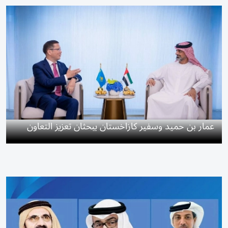
عمار بن حميد وسفير كازاخستان يبحثان تعزيز التعاون