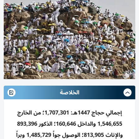
الخلاصة
إجمالي حجاج 1447هـ: 1,707,301؛ من الخارج
1,546,655 والداخل 160,646؛ الذكور 893,396
والإناث 813,905؛ الوصول جواً 1,485,729 وبراً