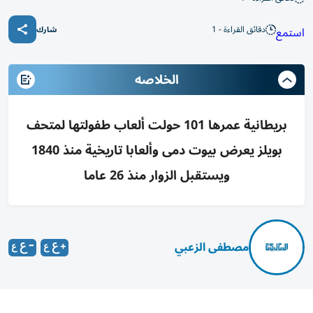
دقائق القراءة - 1
استمع
شارك
الخلاصه
بريطانية عمرها 101 حولت ألعاب طفولتها لمتحف
بويلز يعرض بيوت دمى وألعابا تاريخية منذ 1840
ويستقبل الزوار منذ 26 عاما
مصطفى الزعبي