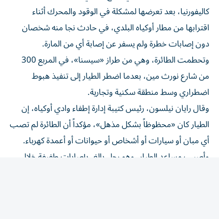
كاليفورنيا، بعد تعرضها لمشكلة في الوقود والمحرك أثناء
اقترابها من مطار أوكياه البلدي، في حادث نجا منه شخصان
دون إصابات خطرة ولم يسفر عن إصابة أي من المارة.
وتحطمت الطائرة، وهي من طراز «سيسنا»، في المربع 300
من شارع نورث مين، بعدما اضطر الطيار إلى تنفيذ هبوط
اضطراري وسط منطقة سكنية وتجارية.
وقال رايان نيلسون، رئيس كتيبة إدارة إطفاء وادي أوكياه، إن
الطيار كان «محظوظاً بشكل مذهل»، مؤكداً أن الطائرة لم تصب
أي مبان أو سيارات أو أشخاص أو حيوانات أو أعمدة كهرباء.
وأصيب مساعد الطيار، وهو رجل بالغ، بإصابات طفيفة خلال
الهبوط، لكنه لم يحتج إلى تلقي العلاج الطبي. ويُعتقد أن الرجلين
كانا من خارج مقاطعة ميندوسينو.
وأوضح نيلسون أن الطائرة واجهت مشكلات مرتبطة بالوقود
والمحرك أثناء توجهها إلى المطار، قبل أن تصطدم ببعض