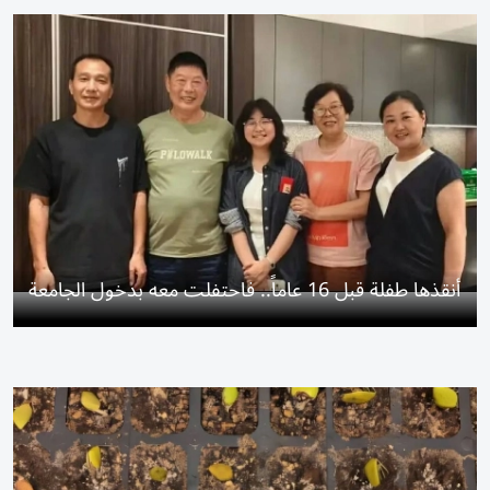
أنقذها طفلة قبل 16 عاماً.. فاحتفلت معه بدخول الجامعة