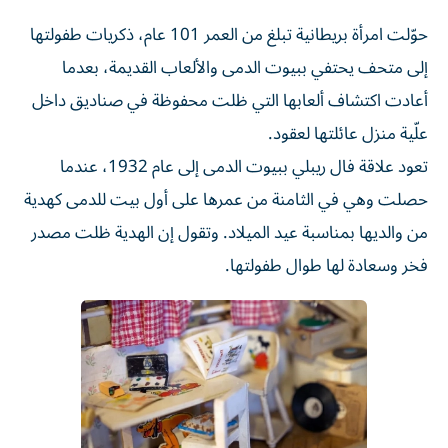
حوّلت امرأة بريطانية تبلغ من العمر 101 عام، ذكريات طفولتها
إلى متحف يحتفي ببيوت الدمى والألعاب القديمة، بعدما
أعادت اكتشاف ألعابها التي ظلت محفوظة في صناديق داخل
علّية منزل عائلتها لعقود.
تعود علاقة فال ريبلي ببيوت الدمى إلى عام 1932، عندما
حصلت وهي في الثامنة من عمرها على أول بيت للدمى كهدية
من والديها بمناسبة عيد الميلاد. وتقول إن الهدية ظلت مصدر
فخر وسعادة لها طوال طفولتها.