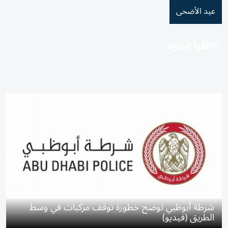
عيد الأضحى
اقرأ المزيد
شرطة أبوظبي توضح خطورة توقف مركبات في وسط
الطريق (فيديو)