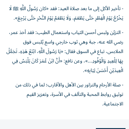
- تأخير الأكل إلى ما بعد صلاة العيد: فقد «كان رَسُولُ اللَّهِ
ﷺ
لَا
يَخْرُجُ يَوْمَ الْفِطْرِ حَتَّى يَطْعَمَ، وَلَا يَطْعَمُ يَوْمَ النَّحْرِ حَتَّى يَرْجِعَ».
- التزيّن ولبس أحسن الثياب واستعمال الطيب: فقد أخذ عمر،
رضي الله عنه، جبة وهي ثوب خارجي واسع يُلبس فوق
الملابس، تباع في السوق فقال: «يَا رَسُولَ اللَّهِ، ابْتَعْ هَذِهِ، تَجَمَّلْ
بِهَا لِلْعِيدِ وَالْوُفُودِ...»، وعن نافع: «أَنَّ ابْنَ عُمَرَ كَانَ يَلْبَسُ فِي
الْعِيدَيْنِ أَحْسَنَ ثِيَابِهِ».
- صلة الأرحام والتزاور بين الأهل والأقارب؛ لما في ذلك من
توثيق روابط المحبة والتآلف في الأسرة، وتعزيز القيم
الاجتماعية.