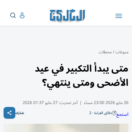
منوعات
/
محطات
متى يبدأ التكبير في عيد
الأضحى ومتى ينتهي؟
26 مايو 2026 23:00 مساء
|
آخر تحديث:
27 مايو 01:37 2026
دقائق القراءة - 2
استمع
شارك