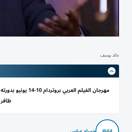
خالد يوسف
ظافر 
حسام عباس