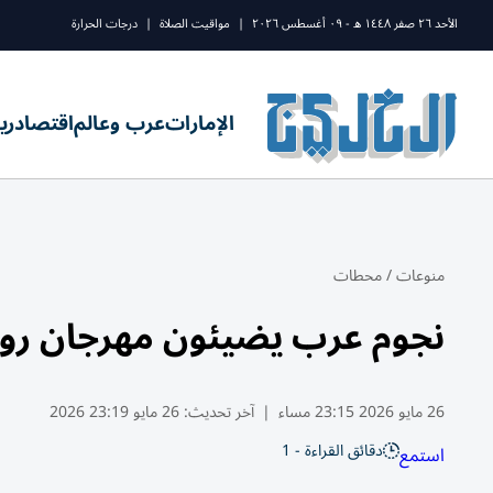
الأحد ٢٦ صفر ١٤٤٨ ه - ٠٩ أغسطس ٢٠٢٦
|
مواقيت الصلاة
|
درجات الحرارة
الإمارات
عرب وعالم
اقتصاد
ري
منوعات
/
محطات
نجوم عرب يضيئون مهرجان روتر
26 مايو 2026 23:15 مساء
|
آخر تحديث:
26 مايو 23:19 2026
دقائق القراءة - 1
استمع