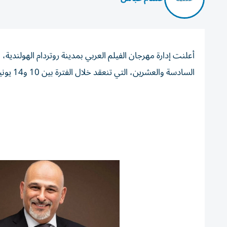
أعلنت إدارة مهرجان الفيلم العربي بمدينة روتردام الهولندي
السادسة والعشرين، التي تنعقد خلال الفترة بين 10 و14 يونيو /حزيران القادم.