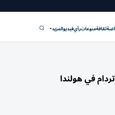
اضة
ثقافة
منوعات
رأي
فيديو
المزيد
دام في هولندا