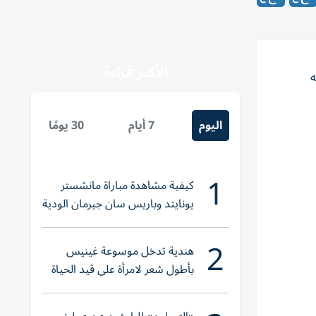
الأكثر قراءة
ه
اليوم
7 أيام
30 يومًا
1
كيفية مشاهدة مباراة مانشستر
يونايتد وباريس سان جيرمان الودية
والقنوات الناقلة
2
هندية تدخل موسوعة غينيس
بأطول شعر لامرأة على قيد الحياة