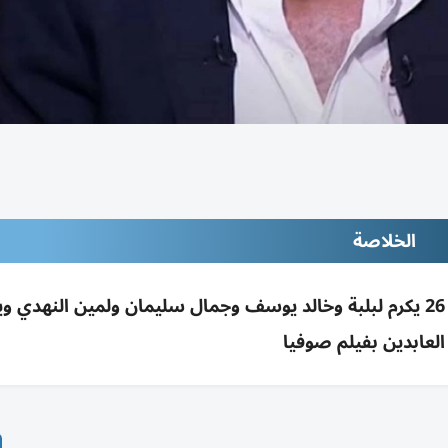
الخلاصة
مهرجان الفيلم العربي بروتردام 10-14 يونيو بدورته 26 يكرم لبلبة وخالد يوسف وجمال سليمان ولمين ال
العابدين بفيلم صوفيا