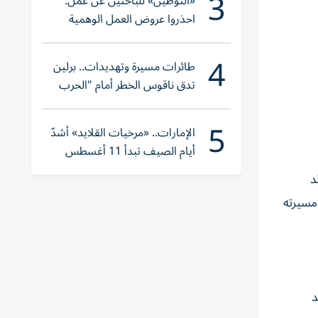
3
«التوطين» للباحثين عن عمل:
احذروا عروض العمل الوهمية
وتحققوا عبر «الباركود»
4
طائرات مسيرة وتهديدات.. برلين
تدق ناقوس الخطر أمام "الحرب
الهجينة"
5
الإمارات.. «مرخيات القلايد» أشدّ
أيام الصيف تبدأ 11 أغسطس
د
مسيرته
يد