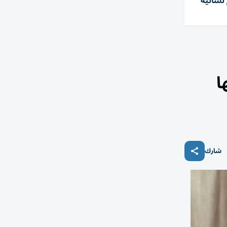
 نسائية
ا
شارك