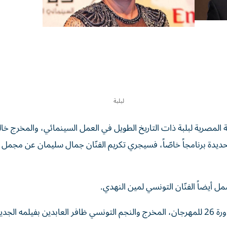
لبلبة
ة المصرية لبلبة ذات التاريخ الطويل في العمل السينمائي، والمخرج خال
يدة برنامجاً خاصّاً، فسيجري تكريم الفنّان جمال سليمان عن مجمل 
 أيضاً الفنّان التونسي لمين النهدي.
وضمن مسابقة الأفلام الروائية أيضا، يشارك في فعاليات الدورة 26 للمهرجان، المخرج والنجم التونسي ظافر العابدين بفيلمه الجد