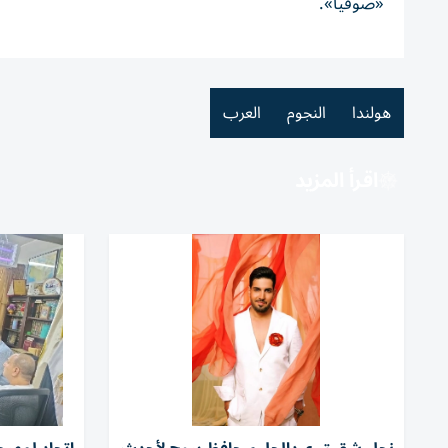
«صوفيا».
هولندا
النجوم
العرب
اقرأ المزيد