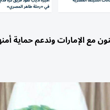
انات السينما المصرية
أميرة أديب تقود فريق كرة قدم
في «رحلة طاهر المصري»
ون مع الإمارات وندعم حماية أمنه