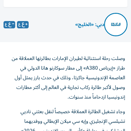
دبي: «الخليج»
وصلت رحلة استثنائية لطيران الإمارات بطائرتها العملاقة من
طراز «إيرباص A380» إلى مطار سوكارنو هاتا الدولي في
العاصمة الإندونيسية جاكرتا، وذلك في حدث بارز يمثل أول
وصول لأكبر طائرة ركاب تجارية في العالم إلى أكثر مطارات
إندونيسيا ازدحاماً منذ سنوات.
وجاء تشغيل الطائرة العملاقة خصيصاً لنقل بعثتي ناديي
تشيلسي الإنجليزي وإيه سي ميلان الإيطالي ووفديهما
المشاركين في بطولة «كأس السوبر الإندونيسي 2026».