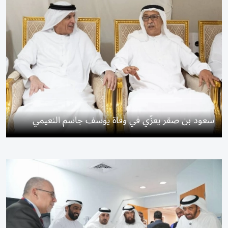
سعود بن صقر يعزّي في وفاة يوسف جاسم النعيمي