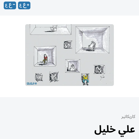
كاريكاتير
علي خليل