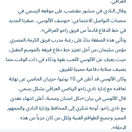
وقال النادي في منشور مقتضب على موقعه الرسمي في
منصات التواصل الاجتماعي: «يوسف الألوسي.. صقرنا الجديد
في خط الدفاع قادماً من فريق زاخو العراقي».
وتأتي هذه الصفقة بناءً على رغبة مدرب فريق الكرمة،المصري
مؤمن سليمان،من أجل تعزيز خط دفاع فريقه بالموسم المقبل،
حيث يعرف عن الآلوسي اللعب بقوة وذكاء في ذات الوقت،مما
يضيف صلابة دفاعية مميزة للفريق.
وكان الآلوسي قد أعلن في 10 يونيو/ حزيران الماضي عن نهاية
تعاقده مع إدارة نادي زاخو الرياضي العراقي بشكل رسمي.
قال الآلوسي في بيان:«بكل امتنان ومحبة، أعلن انتهاء عقدي
مع نادي زاخو، أوجه شكري إلى المحافظ وإدارة النادي والجمهور
المميز وجميع الطواقم الفنية ولكل من كان جزءاً من هذه
الرحلة».
وأضاف،«أكتب هذه الكلمات لأودعكم بعد3 مواسم كانت