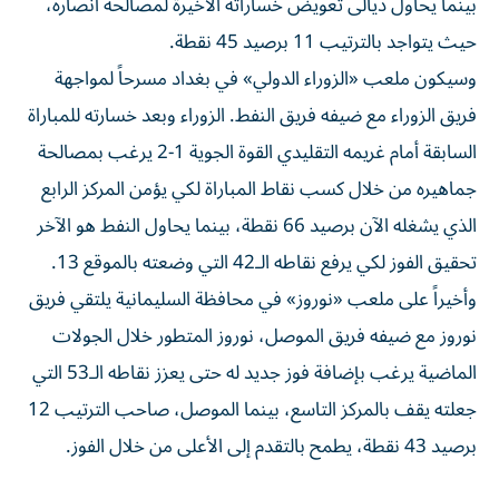
بينما يحاول ديالى تعويض خساراته الأخيرة لمصالحة أنصاره،
حيث يتواجد بالترتيب 11 برصيد 45 نقطة.
وسيكون ملعب «الزوراء الدولي» في بغداد مسرحاً لمواجهة
فريق الزوراء مع ضيفه فريق النفط. الزوراء وبعد خسارته للمباراة
السابقة أمام غريمه التقليدي القوة الجوية 1-2 يرغب بمصالحة
جماهيره من خلال كسب نقاط المباراة لكي يؤمن المركز الرابع
الذي يشغله الآن برصيد 66 نقطة، بينما يحاول النفط هو الآخر
تحقيق الفوز لكي يرفع نقاطه الـ42 التي وضعته بالموقع 13.
وأخيراً على ملعب «نوروز» في محافظة السليمانية يلتقي فريق
نوروز مع ضيفه فريق الموصل، نوروز المتطور خلال الجولات
الماضية يرغب بإضافة فوز جديد له حتى يعزز نقاطه الـ53 التي
جعلته يقف بالمركز التاسع، بينما الموصل، صاحب الترتيب 12
برصيد 43 نقطة، يطمح بالتقدم إلى الأعلى من خلال الفوز.