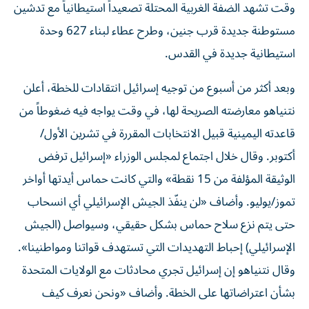
وقت تشهد الضفة الغربية المحتلة تصعيداً استيطانياً مع تدشين
مستوطنة جديدة قرب جنين، وطرح عطاء لبناء 627 وحدة
استيطانية جديدة في القدس.
وبعد أكثر من أسبوع من توجيه إسرائيل انتقادات للخطة، أعلن
نتنياهو معارضته الصريحة لها، في وقت يواجه فيه ضغوطاً من
قاعدته اليمينية قبيل الانتخابات المقررة في تشرين الأول/
أكتوبر. وقال خلال اجتماع لمجلس الوزراء «إسرائيل ترفض
الوثيقة المؤلفة من 15 نقطة» والتي كانت حماس أيدتها أواخر
تموز/يوليو. وأضاف «لن ينفّذ الجيش الإسرائيلي أي انسحاب
حتى يتم نزع سلاح حماس بشكل حقيقي، وسيواصل (الجيش
الإسرائيلي) إحباط التهديدات التي تستهدف قواتنا ومواطنينا».
وقال نتنياهو إن إسرائيل تجري محادثات مع الولايات المتحدة
بشأن اعتراضاتها على الخطة. وأضاف «ونحن نعرف كيف