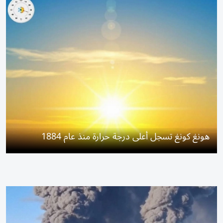
هونغ كونغ تسجل أعلى درجة حرارة منذ عام 1884