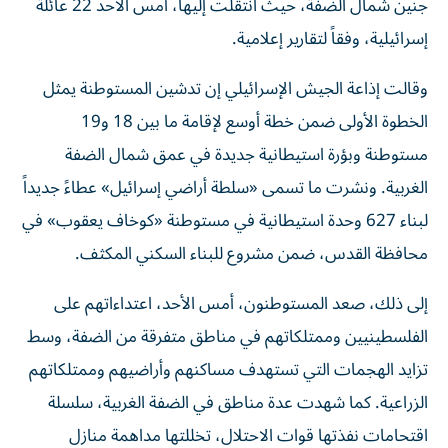
جنين شمال الضفة، حيث انتقلت إليها، أمس الأحد 22 عائلة
إسرائيلية، وفقاً لتقارير إعلامية.
وقالت إذاعة الجيش الإسرائيلي إن تدشين المستوطنة يمثل
الخطوة الأولى ضمن خطة أوسع لإقامة ما بين 18 و19
مستوطنة وبؤرة استيطانية جديدة في عمق شمال الضفة
الغربية. ونشرت ما تسمى «سلطة أراضي إسرائيل» عطاءً جديداً
لبناء 627 وحدة استيطانية في مستوطنة «كوخاف يعقوب» في
محافظة القدس، ضمن مشروع للبناء السكني المكثف.
إلى ذلك، صعد المستوطنون، أمس الأحد، اعتداءاتهم على
الفلسطينيين وممتلكاتهم في مناطق متفرقة من الضفة، وسط
تزايد الهجمات التي تستهدف مساكنهم وأراضيهم وممتلكاتهم
الزراعية. كما شهدت عدة مناطق في الضفة الغربية، سلسلة
اقتحامات نفذتها قوات الاحتلال، تخللتها مداهمة منازل