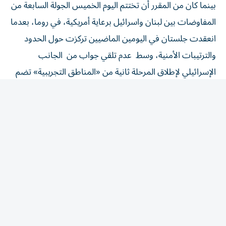
المفاوضات بين لبنان واسرائيل برعاية أمريكية، في روما، بعدما
انعقدت جلستان في اليومين الماضيين تركزت حول الحدود
والترتيبات الأمنية، وسط عدم تلقي جواب من الجانب
الإسرائيلي لإطلاق المرحلة ثانية من «المناطق التجريبية» تضم
بنت جبيل أو الخيام أو حتى مناطق غيرها، وكذلك برمجة
الانسحاب الإسرائيلي.
واستأنف الجيش الإسرائيلي غاراته على جنوب لبنان، غداة
انطلاق المحادثات بين الجانبين في روما، محمّلاً «حزب الله»
مسؤولية انتهاك وقف إطلاق النار، وذلك بعد مقتل جنديين
إسرائيليين وإصابة سبعة آخرين بانفجار عبوة ناسفة داخل مبنى
مفخخ في منطقة مجدل زون. وأعلنت السلطات اللبنانية مقتل
شخص وإصابة 12 على الأقل جراء الغارات الإسرائيلية. وجاءت
الغارات بعد إنذار إسرائيلي بإخلاء قرية المنصوري، في وقت