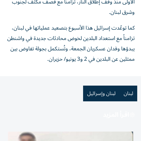
الأولى منذ وقف إطلاق النار، تزامناً مع قصف مكثّف لجنوب
وشرق لبنان.
كما توعّدت إسرائيل هذا الأسبوع بتصعيد عملياتها في لبنان،
تزامناً مع استعداد البلدين لخوض محادثات جديدة في واشنطن
يبدؤها وفدان عسكريان الجمعة، وتُستكمل بجولة تفاوض بين
ممثلين عن البلدين في 2 و3 يونيو/ حزيران.
لبنان
لبنان وإسرائيل
اقرأ المزيد