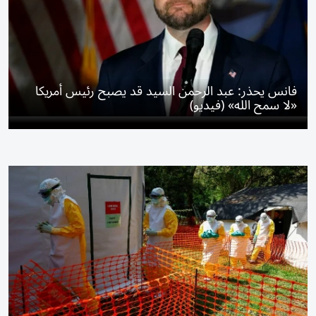
فانس يحذر: عبد الرحمن السيد قد يصبح رئيس أمريكا
«لا سمح الله» (فيديو)