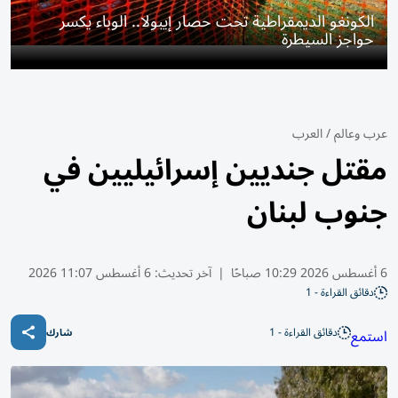
الكونغو الديمقراطية تحت حصار إيبولا.. الوباء يكسر
حواجز السيطرة
عرب وعالم
/
العرب
مقتل جنديين إسرائيليين في
جنوب لبنان
6 أغسطس 2026 10:29 صباحًا
|
آخر تحديث:
6 أغسطس 11:07 2026
دقائق القراءة - 1
دقائق القراءة - 1
استمع
شارك