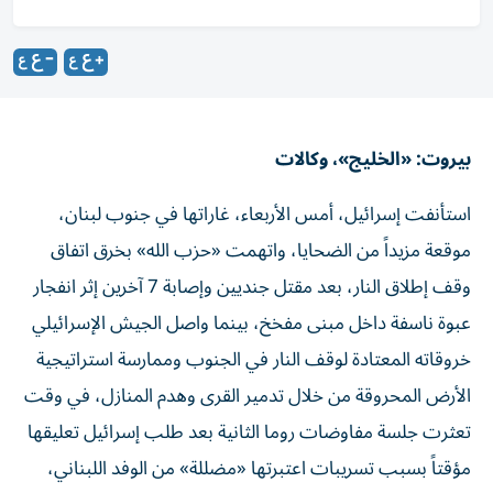
بيروت: «الخليج»، وكالات
استأنفت إسرائيل، أمس الأربعاء، غاراتها في جنوب لبنان،
موقعة مزيداً من الضحايا، واتهمت «حزب الله» بخرق اتفاق
وقف إطلاق النار، بعد مقتل جنديين وإصابة 7 آخرين إثر انفجار
عبوة ناسفة داخل مبنى مفخخ، بينما واصل الجيش الإسرائيلي
خروقاته المعتادة لوقف النار في الجنوب وممارسة استراتيجية
الأرض المحروقة من خلال تدمير القرى وهدم المنازل، في وقت
تعثرت جلسة مفاوضات روما الثانية بعد طلب إسرائيل تعليقها
مؤقتاً بسبب تسريبات اعتبرتها «مضللة» من الوفد اللبناني،
بينما كان من المقرر أن تختتم اليوم الخميس الجولة السابعة من