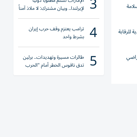
3
الإمارات تسلّم مطلوباً دولياً
لامة
لإيرلندا.. وبيان مشترك: لا ملاذ آمناً
للجريمة المنظمة
4
ترامب يعتزم وقف حرب إيران
 للرقابة
بشرط واحد
5
راضي
طائرات مسيرة وتهديدات.. برلين
تدق ناقوس الخطر أمام "الحرب
الهجينة"