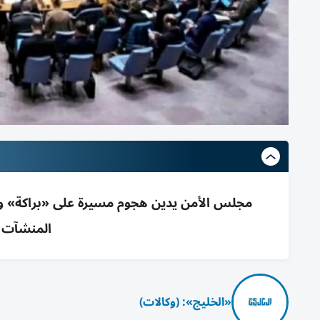
مجلس الأمن يدين هجوم مسيرة على «براكة» ويعد
المنشآت ال
«الخليج»: (وكالات)