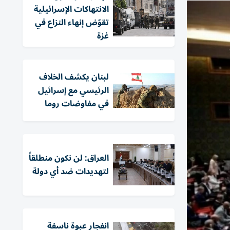
الانتهاكات الإسرائيلية
تقوّض إنهاء النزاع في
غزة
لبنان يكشف الخلاف
الرئيسي مع إسرائيل
في مفاوضات روما
العراق: لن نكون منطلقاً
لتهديدات ضد أي دولة
انفجار عبوة ناسفة