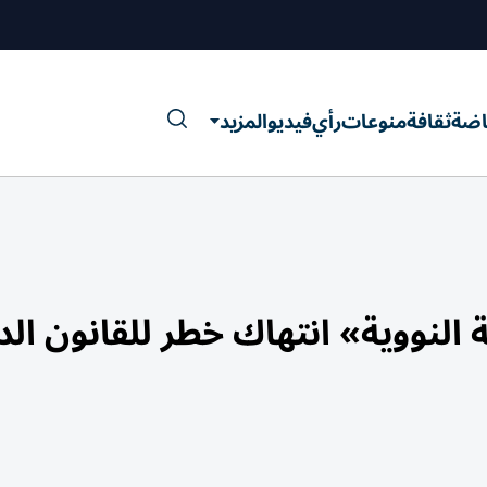
اضة
ثقافة
منوعات
رأي
فيديو
المزيد
لنووية» انتهاك خطر للقانون الد