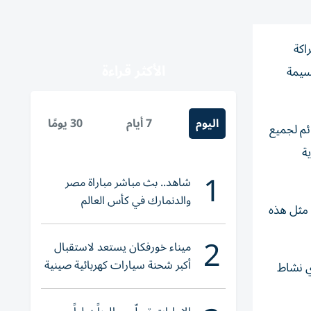
اكة
الأكثر قراءة
جسيمة
اليوم
7 أيام
30 يومًا
ئم لجميع
ة
1
شاهد.. بث مباشر مباراة مصر
والدنمارك في كأس العالم
 مثل هذه
للناشئات
2
ميناء خورفكان يستعد لاستقبال
أكبر شحنة سيارات كهربائية صينية
أي نشاط