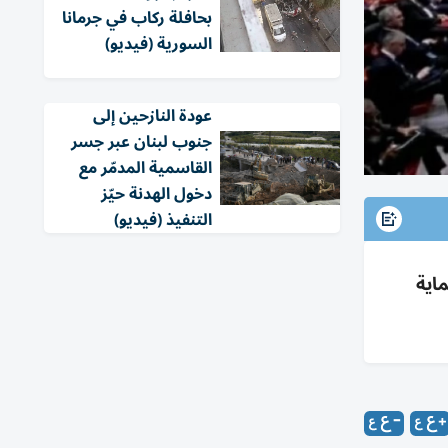
بحافلة ركاب في جرمانا
السورية (فيديو)
عودة النازحين إلى
جنوب لبنان عبر جسر
القاسمية المدمّر مع
دخول الهدنة حيّز
التنفيذ (فيديو)
اية