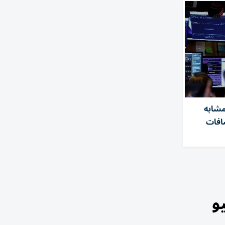
مشابه
كشافات