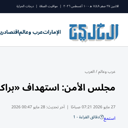
الاثنين ٢٧ صفر ١٤٤٨ ه - ١٠ أغسطس ٢٠٢٦
|
مواقيت الصلاة
|
درجات الحرارة
الإمارات
عرب وعالم
اقتصاد
ري
عرب وعالم
/
العرب
مجلس الأمن: استهداف «براكة ا
27 مايو 2026 07:21 صباحًا
|
آخر تحديث:
28 مايو 00:47 2026
دقائق القراءة - 1
استمع