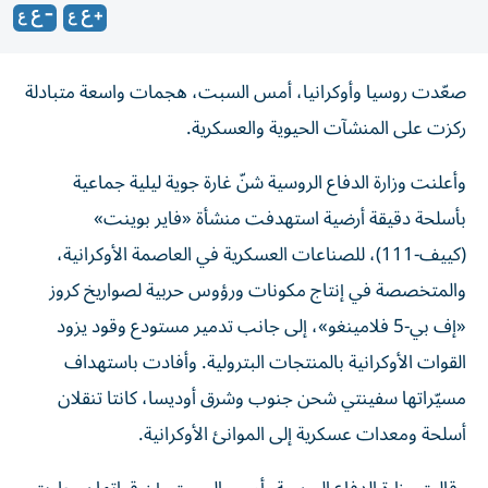
صعّدت روسيا وأوكرانيا، أمس السبت، هجمات واسعة متبادلة
ركزت على المنشآت الحيوية والعسكرية.
وأعلنت وزارة الدفاع الروسية شنّ غارة جوية ليلية جماعية
بأسلحة دقيقة أرضية استهدفت منشأة «فاير بوينت»
(كييف-111)، للصناعات العسكرية في العاصمة الأوكرانية،
والمتخصصة في إنتاج مكونات ورؤوس حربية لصواريخ كروز
«إف بي-5 فلامينغو»، إلى جانب تدمير مستودع وقود يزود
القوات الأوكرانية بالمنتجات البترولية. وأفادت باستهداف
مسيّراتها سفينتي شحن جنوب وشرق أوديسا، كانتا تنقلان
أسلحة ومعدات عسكرية إلى الموانئ الأوكرانية.