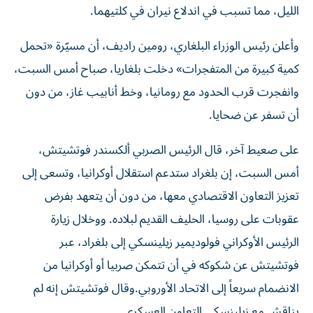
الليل، مما تسبب في اندلاع نيران في ​كلتيهما.
وأعلن رئيس الوزراء البلغاري، رومين راديف، أن مسيّرة «تحمل
كمية كبيرة من المتفجرات» دخلت بلغاريا، صباح أمس السبت،
وانفجرت قرب الحدود مع رومانيا، وخط أنابيب غاز، من دون
أن تسفر عن ضحايا.
على صعيط آخر، قال الرئيس الصربي ألكسندر فوتشيتش،
أمس السبت، إن بلغراد ستدعم استقلال أوكرانيا، وتسعى إلى
تعزيز التعاون الاقتصادي معها، من دون أن ‌يتعهد بفرض
عقوبات على روسيا، الحليف القديم لبلاده. ووخلال زيارة
الرئيس الأوكراني فولوديمير ​زيلينسكي إلى بلغراد، عبر
فوتشيتش عن شكوكه في أن تتمكن صربيا أو أوكرانيا ‌من
الانضمام سريعاً إلى الاتحاد الأوروبي.وقال فوتشيتش إنه لم
يناقش مع زيلينسكي التعاون العسكري.