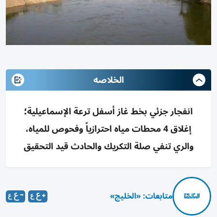
الخلاصه
انفجار جزئي بخط غاز أسفل ترعة الإسماعيلية؛
إغلاق 4 محطات مياه احترازياً وفحوص للمياه،
والري تنفي صلة التكريك والحادث قيد التحقيق
متابعات: «الخليج»