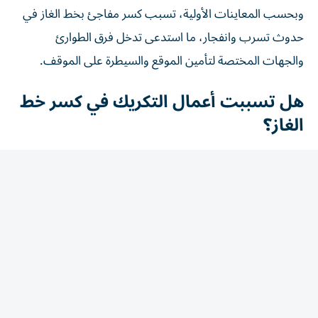
وبحسب المعاينات الأولية، تسبب كسر مفاجئ بخط الغاز في
حدوث تسرب وانفجار، ما استدعى تدخل فرق الطوارئ
والجهات المختصة لتأمين الموقع والسيطرة على الموقف.
هل تسببت أعمال التكريك في كسر خط
الغاز؟
وحسمت وزارة الموارد المائية والري الجدل بشأن ارتباط الحادث
بأعمال التكريك الجارية في ترعة الإسماعيلية، مؤكدة أن أعمال
التكريك لم تبدأ في المنطقة التي وقع بها الحادث، ولم تصل إلى
نقطة خط الغاز.
وشددت الوزارة على أنه لم يتم تنفيذ أي أعمال تكريك في موقع
الحادث، فيما يجرى حالياً فحص ملابسات الواقعة فنياً بدقة،
للوقوف على السبب الحقيقي لانفجار خط الغاز وتحديد