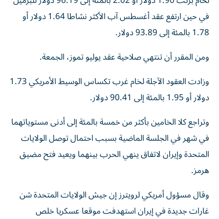
لخام برنت 1.90 دولار أو 2.02 ‌بالمئة إلى 96.19 دولار للبرميل
في حين ارتفع عقد ⁠أغسطس آب الأكثر نشاطا 1.64 دولار أو
1.78 بالمئة إلى 93.89 دولار.
ومن المقرر أن تنتهي صلاحية عقد يوليو تموز، الجمعة.
وزادت العقود الآجلة لخام غرب تكساس الوسيط الأمريكي 1.73
دولار أو 1.95 بالمئة ​إلى 90.41 دولار.
وتراجع كلا الخامين بأكثر من ‌خمسة بالمئة إلى أدنى مستوياتهما
في شهر في الجلسة الماضية بسبب احتمال توصل الولايات
المتحدة وإيران لاتفاق ينهي ⁠الحرب بينهما ويعيد فتح مضيق
هرمز.
وقال مسؤول أمريكي لرويترز إن جيش الولايات المتحدة شن
غارات جديدة في إيران ​استهدفت ‌موقعا عسكريا خلص