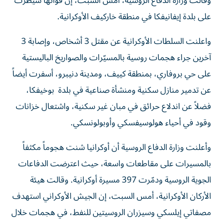
و​قالت وزارة ‌الدفاع ‌الروسية، أمس السبت، ‌إن قواتها سيطرت
على بلدة إيفانيفكا ​في منطقة ‌خاركيف الأوكرانية.
واعلنت السلطات الأوكرانية عن مقتل 3 أشخاص، وإصابة 3
آخرين جراء هجمات روسية بالمسيّرات والصواريخ الباليستية
على حي بروفاري، بمنطقة كييف، ومدينة دنيبرو، أسفرت أيضاً
عن تدمير منازل سكنية ومنشأة صناعية في بلدة بوخيفكا،
فضلاً عن اندلاع حرائق في مبان غير سكنية، واشتعال خزانات
وقود في أحياء هولوسيفسكي وأوبولونسكي.
وأعلنت وزارة الدفاع الروسية أن أوكرانيا شنت هجوماً مكثفاً
بالمسيرات على مقاطعات واسعة، حيث اعترضت الدفاعات
الجوية الروسية ودمّرت 397 مسيرة أوكرانية. وقالت هيئة
الأركان الأوكرانية، أمس السبت، ‌إن الجيش ‌الأوكراني استهدف
مصفاتي ‌إيلسكي وسيزران الروسيتين للنفط، في هجمات خلال