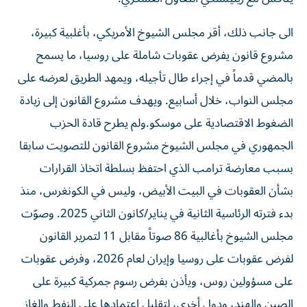
الى جانب ذلك، أقر مجلس الشيوخ الأمريكي، بأغلبية كبيرة،
مشروع قانون يفرض عقوبات شاملة على روسيا، ما يسمح
بالمضي قدماً في إجراء طال تأجيله، ويمهد الطريق لعرضه على
مجلس النواب، خلال أسابيع. ويهدف مشروع القانون إلى زيادة
الضغوط الاقتصادية ​على موسكو.ولم يطرح قادة الحزب
الجمهوري في مجلس الشيوخ مشروع القانون للتصويت سابقا
بسبب معارضة ترامب الذي احتفظ بسلطة اتخاذ القرارات
بشأن العقوبات في البيت الأبيض، وليس في الكونغرس، منذ
بدء فترته الرئاسية الثانية في يناير/كانون الثاني 2025. وصوّت
مجلس الشيوخ بأغالبية 86 صوتاً مقابل 11 لتمرير القانون
‌لفرض عقوبات على روسيا وإيران لعام 2026، وفرض عقوبات
على مسؤولين روس، ويأذن بفرض رسوم جمركية كبيرة على
الصين والهند، ودول أخرى، لتقليل اعتمادها على النفط والغاز