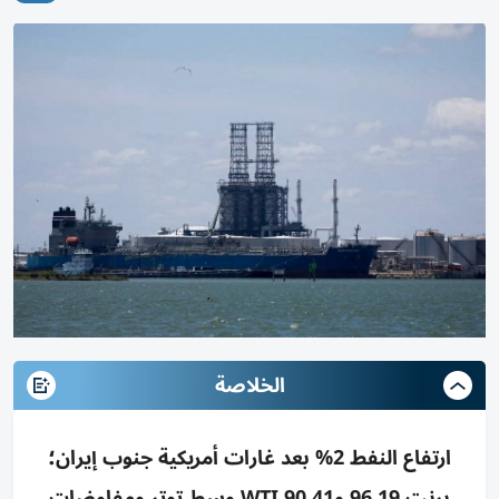
الخلاصة
ارتفاع النفط 2% بعد غارات أمريكية جنوب إيران؛
برنت 96.19 وWTI 90.41 وسط توتر ومفاوضات