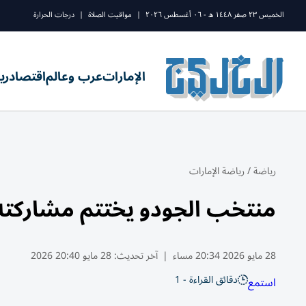
الخميس ٢٣ صفر ١٤٤٨ ه - ٠٦ أغسطس ٢٠٢٦
|
مواقيت الصلاة
|
درجات الحرارة
الإمارات
عرب وعالم
اقتصاد
ري
رياضة
/
رياضة الإمارات
منتخب الجودو يختتم مشاركته 
28 مايو 2026 20:34 مساء
|
آخر تحديث:
28 مايو 20:40 2026
دقائق القراءة - 1
استمع