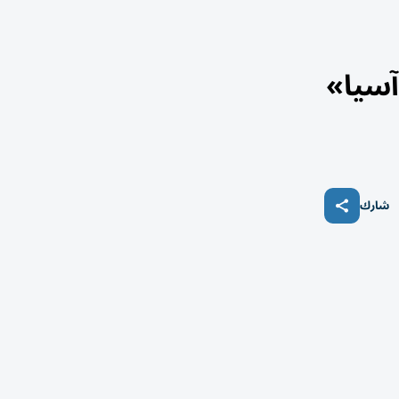
آسيا»
شارك