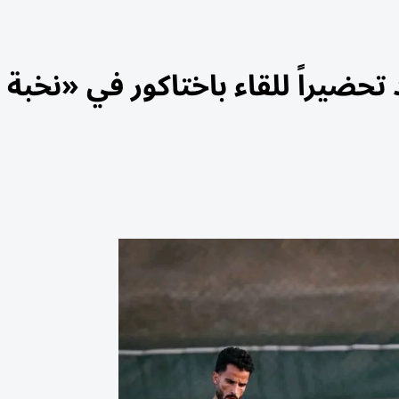
حضيراً للقاء باختاكور في «نخبة 