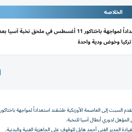
الخلاصه
الحسين إربد يتوجه لطشقند لمعسكر مغلق استعداداً لمواجهة باختاكور 11 أغسطس في ملحق نخبة 
ركيا وخوض ودية واحدة
لقدم السبت إلى العاصمة الأوزبكية طشقند استعداداً لمواجهة باختاك
قيادة المدير الفني أحمد هايل للوقوف على الجاهزية الفنية والبدنية.