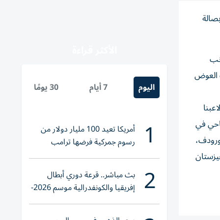
بصالة
الأكثر قراءة
73 كجم) لاعب منتخب
، ويلتقي لاعبنا يوسف العوض
اليوم
7 أيام
30 يومًا
عبنا
1
يماحي في
أمريكا تعيد 100 مليار دولار من
تان بويمورودف،
رسوم جمركية فرضها ترامب
مباراة لاعب قرغيزستان
2
بث مباشر.. قرعة دوري أبطال
إفريقيا والكونفدرالية موسم 2026-
2027