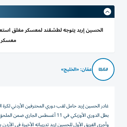
معسكر ت
عمّان: «الخليج»
غادر الحسين إربد حامل لقب دوري المحترفين الأردني لكرة ا
بطل الدوري الأوزبكي في 11 أغسطس الجاري ضمن الملحق المؤهل لدوري أبطال آسيا للنخبة.
وأجرى الفريق الأول للحسين إربد تدريباته الأخيرة في الأردن ب