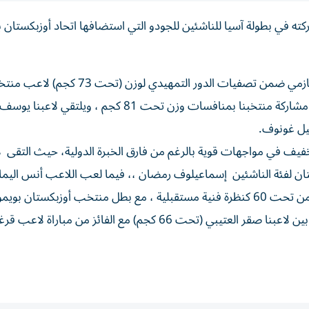
ته في بطولة آسيا للناشئين للجودو التي استضافها اتحاد أوزبكستان 
وتختتم المنافسات الوزن الثقيل، حين يواجه لاعبنا حميد المازمي ضمن تصفيات الدور التمهيدي لوزن (تحت 
طاجكستان مير ميرزوزو، فيما يخوض لاعبنا الثاني في ختام مشاركة منتخبنا بمنافسات وزن تحت 81 كجم 
يل غونوف.
يف في مواجهات قوية بالرغم من فارق الخبرة الدولية، حيث التقى لا
 55 كجم) مع بطل أوزبكستان لفئة الناشئين إسماعيلوف رمضان ،، فيما لعب اللاعب أنس ال
وزن (تحت 66 كجم)، بعد تغيير مشاركته بالوزن الجديد بدلاً من تحت 60 كنظرة فنية مستقبلية ، مع بطل منتخب أوزبكس
وكانت ثالث مباريات منتخبنا في افتتاح منافسات البطولة بين لاعبنا صقر العتيبي (تحت 66 كجم) مع الفائز من 