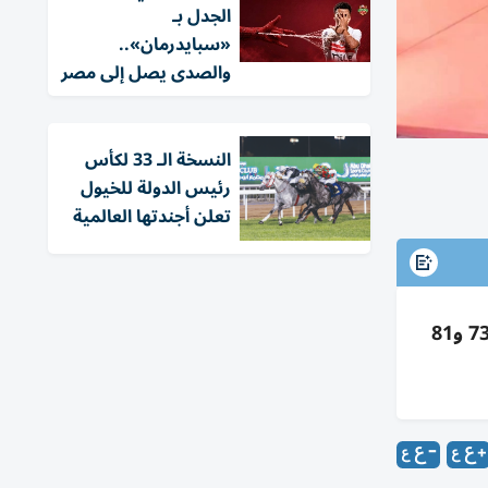
الجدل بـ
«سبايدرمان»..
والصدى يصل إلى مصر
النسخة الـ 33 لكأس
رئيس الدولة للخيول
تعلن أجندتها العالمية
منتخب الإمارات لناشئي الجودو يختتم مشاركته ببطولة آسيا بطشقند الجمعة مع مواجهات حاسمة في أوزان 73 و81