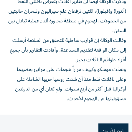
وذكرت الوكالة أيضاً أن تقارير أفادت بتعرض ناقلتي النفط
(ألتورا) و(فيلورا)، اللتين ترفعان علم سيراليون ​وتبحران خاليتين
من الحمولات، لهجوم في منطقة ‌مجاورة أثناء عملية تبادل بين
السفن.
وقالت الوكالة إن قوارب ساحلية ⁠للتحقق من السلامة أرسلت
إلى مكان الواقعة لتقديم المساعدة، وأفادت التقارير بأن جميع ​
أفراد طواقم ‌الناقلات بخير.
ونفذت موسكو وكييف مراراً ‌هجمات على موانئ بعضهما
وعلى ناقلات نفط منذ أن شنت روسيا حربها الشاملة على
أوكرانيا ‌قبل أكثر من ⁠أربع سنوات. ولم تعلن أي ‌من الدولتين
مسؤوليتها عن الهجوم الأحدث.
البحر الأسود