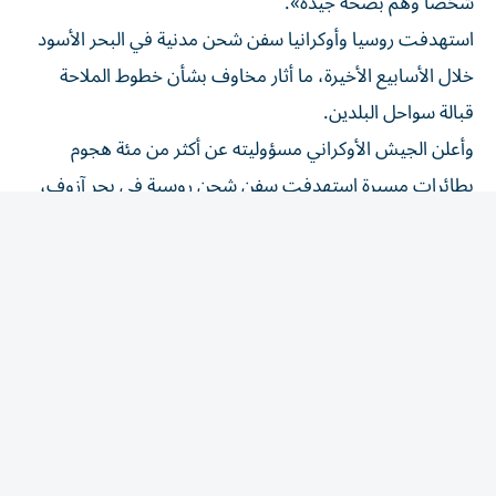
استهدفت روسيا وأوكرانيا سفن شحن مدنية في البحر الأسود
خلال الأسابيع الأخيرة، ما أثار مخاوف بشأن خطوط الملاحة
قبالة سواحل البلدين.
وأعلن الجيش الأوكراني مسؤوليته عن أكثر من مئة هجوم
بطائرات مسيرة استهدفت سفن شحن روسية في بحر آزوف،
ما أجبر موسكو على البحث عن مسارات بديلة لصادراتها.
من جانبها، استهدفت روسيا مرات عدة ميناء أوديسا الأوكراني
والسفن التي تستخدمه، ما دفع شركات الشحن لتعليق رسو
سفنها فيه ووقف الصادرات الزراعية من كييف عبر البحر
الأسود.
وفي نهاية الأسبوع الفائت، هاجمت أوكرانيا سفينة إيرانية في
بحر قزوين، ما أسفر عن مقتل بحار، وأدى إلى تصاعد التوتر
لفترة وجيزة مع طهران التي توعّدت كييف بالرد.