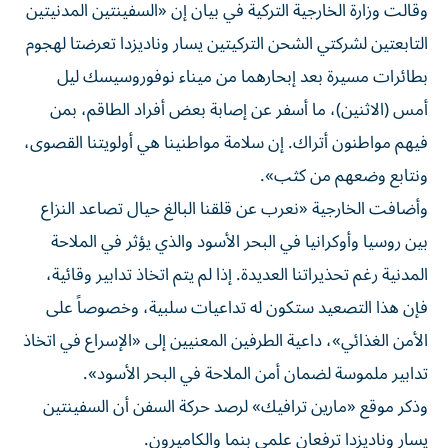
وقالت وزارة الخارجية التركية في بيان إن «السفينتين المدنيتين
التابعتين لشركتي الشحن التركيتين يسار وناديزدا تعرضتا لهجوم
بطائرات مسيرة بعد إبحارهما من ميناء نوفوروسيسك ليل
أمس (الاثنين)، ما أسفر عن إصابة بعض أفراد الطاقم، بمن
فيهم مواطنون أتراك. إن سلامة مواطنينا هي أولويتنا القصوى،
ونتابع وضعهم من كثب».
وأضافت الخارجية «نعرب عن قلقنا البالغ حيال تصاعد النزاع
بين روسيا وأوكرانيا في البحر الأسود والذي يؤثر في الملاحة
المدنية رغم تحذيراتنا العديدة. إذا لم يتم اتخاذ تدابير وقائية،
فإن هذا التصعيد ستكون له تداعيات سلبية، وخصوصاً على
الأمن الغذائي»، داعية الطرفين المعنيين إلى «الإسراع في اتخاذ
تدابير ملموسة لضمان أمن الملاحة في البحر الأسود».
وذكر موقع «مارين ترافيك» لرصد حركة السفن أن السفينتين
يسار وناديزدا ترفعان علمي بنما والكاميرون.