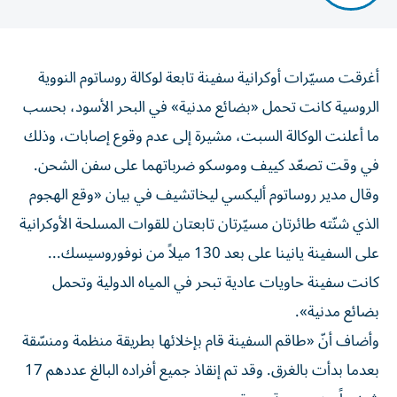
أغرقت مسيّرات أوكرانية سفينة تابعة لوكالة روساتوم النووية
الروسية كانت تحمل «بضائع مدنية» في البحر الأسود، بحسب
ما أعلنت الوكالة السبت، مشيرة إلى عدم وقوع إصابات، وذلك
في وقت تصعّد كييف وموسكو ضرباتهما على سفن الشحن.
وقال مدير روساتوم أليكسي ليخاتشيف في بيان «وقع الهجوم
الذي شنّته طائرتان مسيّرتان تابعتان للقوات المسلحة الأوكرانية
على السفينة يانينا على بعد 130 ميلاً من نوفوروسيسك...
كانت سفينة حاويات عادية تبحر في المياه الدولية وتحمل
بضائع مدنية».
وأضاف أنّ «طاقم السفينة قام بإخلائها بطريقة منظمة ومنسّقة
بعدما بدأت بالغرق. وقد تم إنقاذ جميع أفراده البالغ عددهم 17
شخصاً وهم بصحة جيدة».