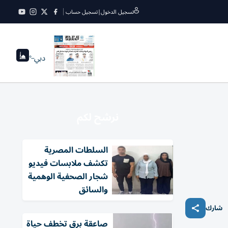
تسجيل الدخول
|
تسجيل حساب
دبي
--°
نرشح لكم
السلطات المصرية
تكشف ملابسات فيديو
شجار الصحفية الوهمية
والسائق
شارك
صاعقة برق تخطف حياة