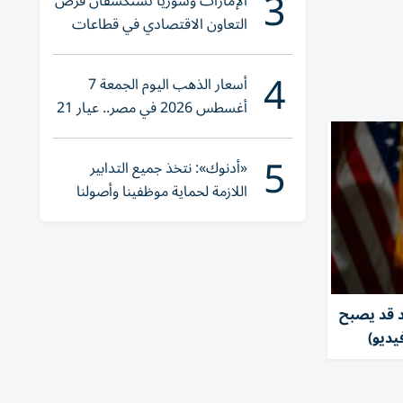
3
الإمارات وسوريا تستكشفان فرص
التعاون الاقتصادي في قطاعات
حيوية
4
أسعار الذهب اليوم الجمعة 7
أغسطس 2026 في مصر.. عيار 21
يقترب من هذا الرقم
5
«أدنوك»: نتخذ جميع التدابير
اللازمة لحماية موظفينا وأصولنا
وعملياتنا
د قد يصبح
يديو)