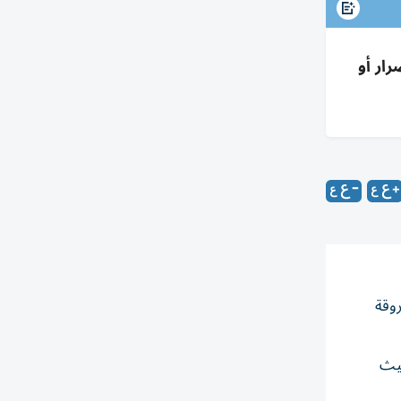
ار أو
روقة
حيث