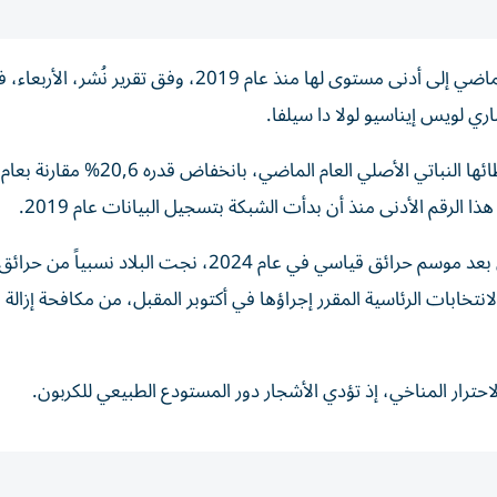
انخفضت إزالة الغابات في منطقة الأمازون البرازيلية العام الماضي إلى أدنى مستوى لها منذ عام 2019، وف
ي لويس إيناسيو لولا دا سيلفا.
الرقم الأدنى منذ أن بدأت الشبكة بتسجيل البيانات عام 2019.
هذا الرقم لا يشمل الغابات التي تضررت جراء الحرائق، ولكن بعد موسم حرائق قياسي في عام 2024، نجت البلاد ن
نتخابات الرئاسية المقرر إجراؤها في أكتوبر المقبل، من مكافحة إزالة 
الاحترار المناخي، إذ تؤدي الأشجار دور المستودع الطبيعي للكربون.