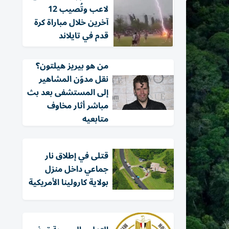
لاعب وتُصيب 12
آخرين خلال مباراة كرة
قدم في تايلاند
من هو بيريز هيلتون؟
نقل مدوّن المشاهير
إلى المستشفى بعد بث
مباشر أثار مخاوف
متابعيه
قتلى في إطلاق نار
جماعي داخل منزل
بولاية كارولينا الأمريكية