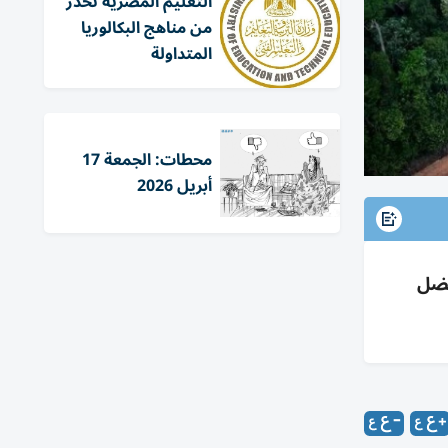
التعليم المصرية تحذر
من مناهج البكالوريا
المتداولة
محطات: الجمعة 17
أبريل 2026
2019: فقدان 985 ألف هكتار بانخفاض 20.6% بفضل