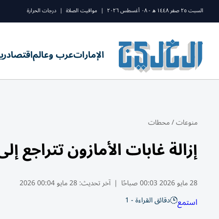
السبت ٢٥ صفر ١٤٤٨ ه - ٠٨ أغسطس ٢٠٢٦
|
مواقيت الصلاة
|
درجات الحرارة
الإمارات
عرب وعالم
اقتصاد
ري
منوعات
/
محطات
إزالة غابات الأمازون تتراجع إلى 
28 مايو 2026 00:03 صباحًا
|
آخر تحديث:
28 مايو 00:04 2026
دقائق القراءة - 1
استمع