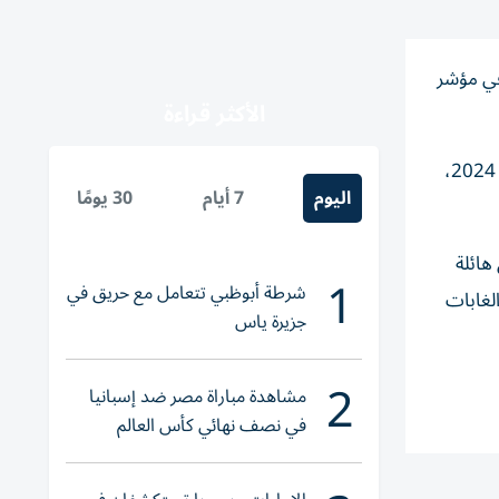
ق تقرير نُشر، الأربعاء، في مؤشر
الأكثر قراءة
وفقدت أكبر دولة في أمريكا الجنوبية 985 ألف هكتار من غطائها النباتي الأصلي العام الماضي، بانخفاض قدره 20,6% مقارنة بعام 2024،
اليوم
7 أيام
30 يومًا
سبياً من حرائق هائلة
1
شرطة أبوظبي تتعامل مع حريق في
الغابات
جزيرة ياس
2
مشاهدة مباراة مصر ضد إسبانيا
في نصف نهائي كأس العالم
لناشئات اليد 2026