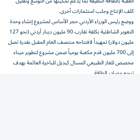
كلف الإنتاج وجلب استثمارات أخرى.
ووضع رئيس الوزراء الأردني حجر الأساس لمشروع إنشاء وحدة
التغوير الشاطئية بكلفة تقارب 90 مليون دينار أردني (نحو 127
مليون دولار) تمهيداً لافتتاحه منتصف العام المقبل بقدرة تصل
إلى 700 مليون قدم مكعبة يومياً ضمن مشروع لتطوير ميناء
مخصص للغاز الطبيعي المسال كبديل للباخرة العائمة بهدف
تنويع مصادر الطاقة.
اقتصاد
/
أسواق الإمارات
الصفقة تُعزز استثمارات «إكس آر جي» الأولية
في أمريكا