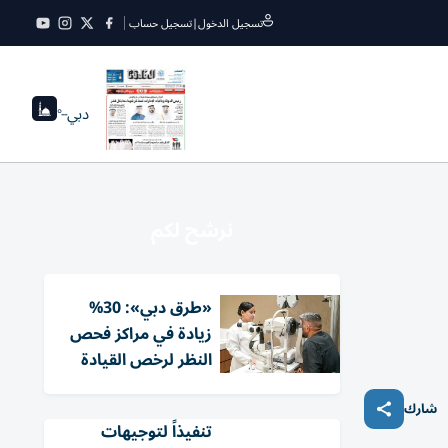
تسجيل الدخول
|
تسجيل حساب
دبي
--°
نرشح لكم
«طرق دبي»: 30%
زيادة في مراكز فحص
النظر لرخص القيادة
شارك
تنفيذاً لتوجيهات