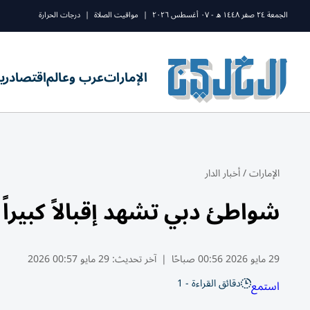
الجمعة ٢٤ صفر ١٤٤٨ ه - ٠٧ أغسطس ٢٠٢٦
|
مواقيت الصلاة
|
درجات الحرارة
الإمارات
عرب وعالم
اقتصاد
ري
الإمارات
/
أخبار الدار
شواطئ دبي تشهد إقبالاً كبيراً 
29 مايو 2026 00:56 صباحًا
|
آخر تحديث:
29 مايو 00:57 2026
دقائق القراءة - 1
استمع