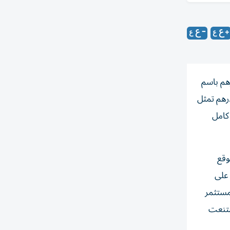
تعملان في مشروع شهير، بتسجيل فيلا بـ 14.7 مليون درهم باسم
اضي والأملاك، كما قضت بإلزامهما بالتضامن سداد 6.37 مليون درهم تمثل
ري كامل
درهم، قبل أن يوقع
يل ذاته على
لمستثمر
امتنعت