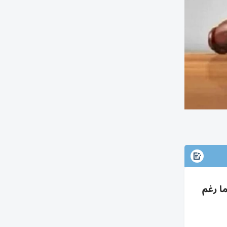
وسداد 6.37م عوائد مع فائدة 5% لتأخرهما رغم