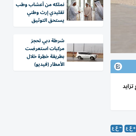
نملكه من أعشاب وطب
تقليدي إرث وطني
يستحق التوثيق
شرطة دبي تحجز
مركبات استعرضت
بطريقة خطِرة خلال
الأمطار (فيديو)
تزايد