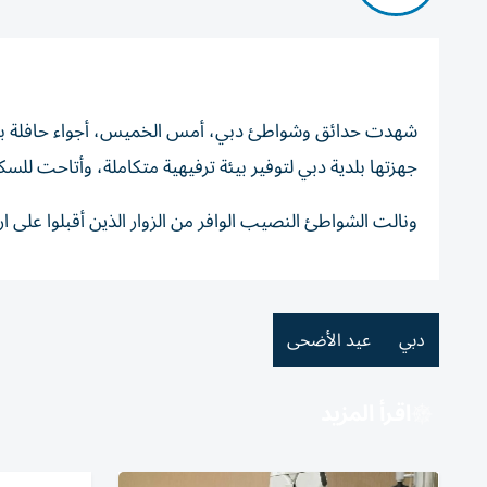
شهدت حدائق وشواطئ دبي، أمس الخميس، أجواء حافلة بالحركة،
جهزتها بلدية دبي لتوفير بيئة ترفيهية متكاملة، وأتاحت للس
ونالت الشواطئ النصيب الوافر من الزوار الذين أقبلوا على ار
دبي
عيد الأضحى
اقرأ المزيد