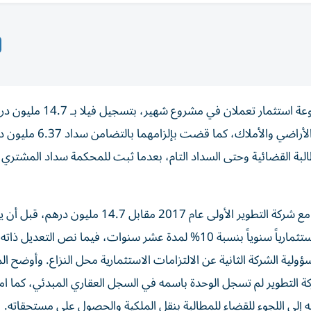
ألزمت المحكمة العقارية في دبي، شركة تطوير عقاري ومجموعة استثمار 
مستثمر «المشتري» في السجل العقاري المبدئي لدى دائرة الأر
ع فائدة قانونية 5% من تاريخ المطالبة القضائية وحتى السداد التام، بعدما ثبت للمحكمة سداد المشت
وأظهرت أوراق الدعوى، أن المشتري أبرم اتفاقية شراء الفيلا مع شركة التطوير الأولى عام 2017 مقابل 14.7 مليون 
الطرفان في عام 2021 تعديلاً للعقد يضمن للمشتري عائداً استثمارياً سنوياً بنسبة 10% لمدة عشر سنوات، فيما نص التعد
لية الشركة الثانية عن الالتزامات الاستثمارية محل النزاع. وأوضح ا
 شركة التطوير لم تسجل الوحدة باسمه في السجل العقاري المبدئي، كما 
عه إلى اللجوء للقضاء للمطالبة بنقل الملكية والحصول على مستحقاته.