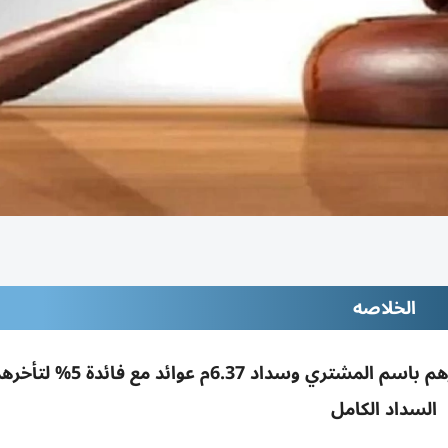
الخلاصه
محكمة دبي تُلزم شركتين بتسجيل فيلا بـ14.7م درهم باسم المشتري 
السداد الكامل