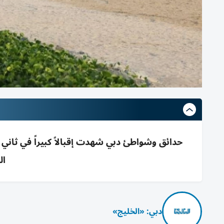
حدائق وشواطئ دبي شهدت إقبالاً كبيراً في ثاني أ
ال
دبي: «الخليج»