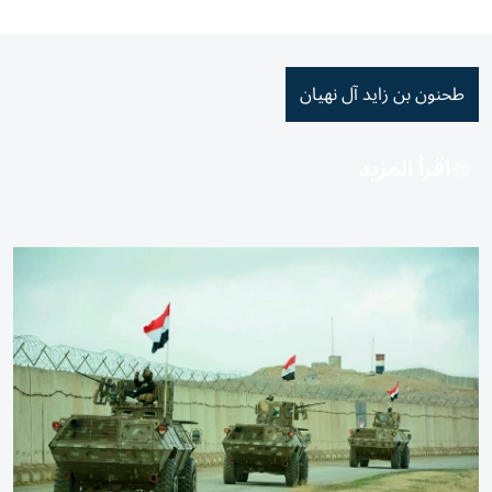
طحنون بن زايد آل نهيان
اقرأ المزيد