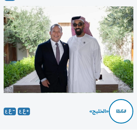
«الخليج»