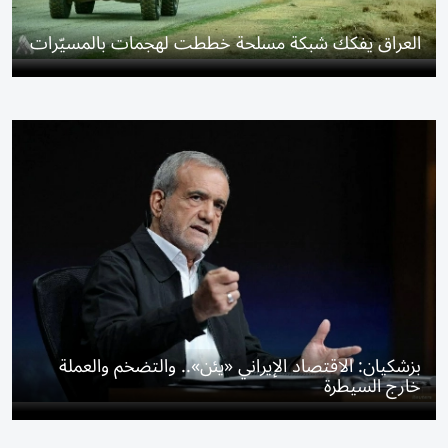
العراق يفكك شبكة مسلحة خططت لهجمات بالمسيّرات
بزشكيان: الاقتصاد الإيراني «يئن».. والتضخم والعملة
خارج السيطرة