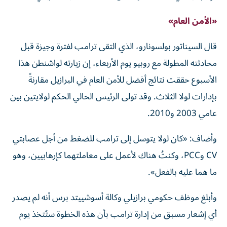
«الأمن العام»
قال السيناتور بولسونارو، الذي التقى ترامب لفترة وجيزة قبل
محادثته المطولة مع روبيو يوم الأربعاء، إن زيارته لواشنطن هذا
الأسبوع حققت نتائج أفضل للأمن العام في البرازيل مقارنةً
بإدارات لولا الثلاث. وقد تولى الرئيس الحالي الحكم لولايتين بين
عامي 2003 و2010.
وأضاف: «كان لولا يتوسل إلى ترامب للضغط من أجل عصابتي
CV وPCC، وكنتُ هناك لأعمل على معاملتهما كإرهابيين، وهو
ما هما عليه بالفعل».
وأبلغ موظف حكومي برازيلي وكالة أسوشييتد برس أنه لم يصدر
أي إشعار مسبق من إدارة ترامب بأن هذه الخطوة ستُتخذ يوم