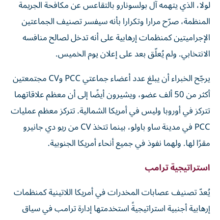
لولا، الذي يتهمه آل بولسونارو بالتقاعس عن مكافحة الجريمة
المنظمة، صرّح مرارا وتكرارا بأنه سيفسر تصنيف الجماعتين
الإجراميتين كمنظمات إرهابية على أنه تدخل لصالح منافسه
الانتخابي. ولم يُعلّق بعد على إعلان يوم الخميس.
يرجّح الخبراء أن يبلغ عدد أعضاء جماعتي PCC وCV مجتمعتين
أكثر من 50 ألف عضو، ويشيرون أيضًا إلى أن معظم علاقاتهما
تتركز في أوروبا وليس في أمريكا الشمالية. تتركز معظم عمليات
PCC في مدينة ساو باولو، بينما تتخذ CV من ريو دي جانيرو
مقرًا لها. ولهما نفوذ في جميع أنحاء أمريكا الجنوبية.
استراتيجية ترامب
يُعدّ تصنيف عصابات المخدرات في أمريكا اللاتينية كمنظمات
إرهابية أجنبية استراتيجيةً استخدمتها إدارة ترامب في سياق