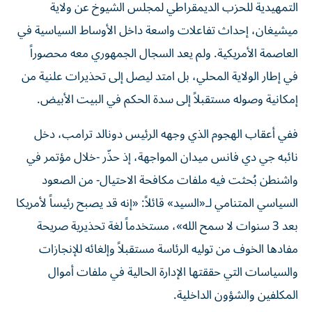
التمهيدية للحزب الديمقراطي لمجلس الشيوخ عن ولاية
ميشيغان، إحداث تفاعلات واسعة داخل الأوساط السياسية في
العاصمة الأمريكية. ولم يعد السجال الجمهوري معه محصوراً
في إطار الولاية المحلي، بل امتد ليصل إلى تحذيرات علنية من
إمكانية وصوله مستقبلاً إلى سدة الحكم في البيت الأبيض.
ففي أعقاب الهجوم الذي وجهه الرئيس دونالد ترامب، دخل
نائبه جي دي فانس ميدان المواجهة، إذ حذّر -خلال مؤتمر في
واشنطن بُحثت فيه ملفات مكافحة الاحتيال- من الصعود
السياسي المتنامي لـ«السيد» قائلاً: «إنه قد يصبح رئيساً لأمريكا
بعد 3 سنوات لا سمح الله»، مستخدماً لغة تحذيرية صريحة
مفادها الخوف من توليه الرئاسة مستقبلاً وإلغائه للإنجازات
والسياسات التي حققتها الإدارة الحالية في ملفات أموال
المكلفين والشؤون الداخلية.