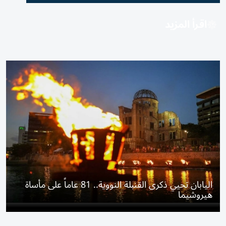
اقرأ المزيد
اليابان تحيي ذكرى القنبلة النووية.. 81 عاماً على مأساة
هيروشيما