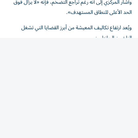
الحد الأعلى للنطاق المستهدف».
ويُعد ارتفاع تكاليف المعيشة من أبرز القضايا التي تشغل
الناخبين البرازيليين.
وتباطأ التضخم السنوي إلى 4,64% في حزيران/يونيو، مدعوما
بانخفاض أسعار المواد الغذائية والوقود، في حين أنه لا يزال
أعلى من النطاق المستهدف رسميا، والمحدد عند 1,5%
و4,5%.
المقالة التالية