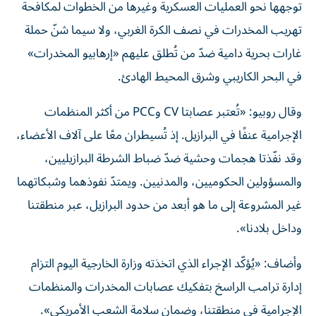
توجهها نحو العمليات العسكرية وغيرها من الخطوات لمكافحة
تهريب المخدرات في نصف الكرة الغربي، ولا سيما شنّ حملة
غارات بحرية دامية ضدّ من تُطلق عليهم «إرهابيو المخدرات»
في البحر الكاريبي وشرق المحيط الهادئ.
وقال روبيو: «تُعتبر عصابتا CV وPCC من أكثر المنظمات
الإجرامية عنفًا في البرازيل. إذ تُسيطران معًا على آلاف الأعضاء،
وقد نفّذتا هجمات وحشية ضدّ ضباط الشرطة البرازيليين،
والمسؤولين الحكوميين، والمدنيين. ويمتدّ نفوذهما وشبكاتهما
غير المشروعة إلى ما هو أبعد من حدود البرازيل، عبر منطقتنا
وداخل بلادنا».
وأضاف: «يُؤكّد الإجراء الذي اتخذته وزارة الخارجية اليوم التزام
إدارة ترامب الراسخ بتفكيك عصابات المخدرات والمنظمات
الإجرامية في منطقتنا، وضمان سلامة الشعب الأمريكي».