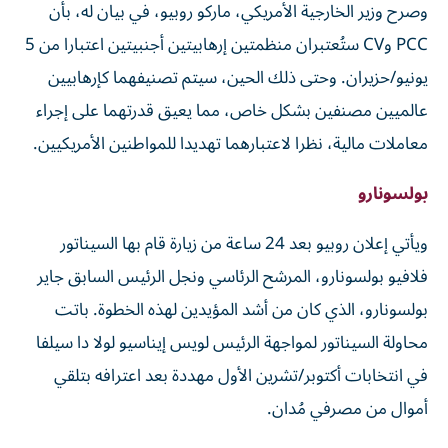
وصرح وزير الخارجية الأمريكي، ماركو روبيو، في بيان له، بأن
PCC وCV ستُعتبران منظمتين إرهابيتين أجنبيتين اعتبارا من 5
يونيو/حزيران. وحتى ذلك الحين، سيتم تصنيفهما كإرهابيين
عالميين مصنفين بشكل خاص، مما يعيق قدرتهما على إجراء
معاملات مالية، نظرا لاعتبارهما تهديدا للمواطنين الأمريكيين.
بولسونارو
ويأتي إعلان روبيو بعد 24 ساعة من زيارة قام بها السيناتور
فلافيو بولسونارو، المرشح الرئاسي ونجل الرئيس السابق جاير
بولسونارو، الذي كان من أشد المؤيدين لهذه الخطوة. باتت
محاولة السيناتور لمواجهة الرئيس لويس إيناسيو لولا دا سيلفا
في انتخابات أكتوبر/تشرين الأول مهددة بعد اعترافه بتلقي
أموال من مصرفي مُدان.