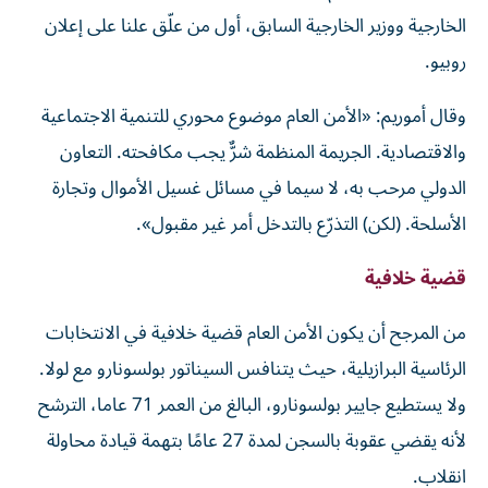
الخارجية ووزير الخارجية السابق، أول من علّق علنا على إعلان
روبيو.
وقال أموريم: «الأمن العام موضوع محوري للتنمية الاجتماعية
والاقتصادية. الجريمة المنظمة شرٌّ يجب مكافحته. التعاون
الدولي مرحب به، لا سيما في مسائل غسيل الأموال وتجارة
الأسلحة. (لكن) التذرّع بالتدخل أمر غير مقبول».
قضية خلافية
من المرجح أن يكون الأمن العام قضية خلافية في الانتخابات
الرئاسية البرازيلية، حيث يتنافس السيناتور بولسونارو مع لولا.
ولا يستطيع جايير بولسونارو، البالغ من العمر 71 عاما، الترشح
لأنه يقضي عقوبة بالسجن لمدة 27 عامًا بتهمة قيادة محاولة
انقلاب.