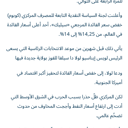
وأعلنت لجنة السياسة النقدية التابعة للمصرف المركزي (كوبوم)
خفض سعر الفائدة المرجعي «سيليك»، أحد أعلى أسعار الفائدة
في العالم، من 14,25% إلى 14%.
يأتي ذلك قبل شهرين من موعد الانتخابات الرئاسية التي يسعى
الرئيس لويس إيناسيو لولا دا سيلفا للفوز بولاية جديدة فيها
ودعا لولا، إلى خفض أسعار الفائدة لتحفيز أكبر اقتصاد في
أميركا الجنوبية.
لكن المركزي ظلّ حذرا بسبب الحرب في الشرق الأوسط التي
أدت إلى ارتفاع أسعار النفط وأججت المخاوف من حدوث
تضخّم عالمي.
وأشار المركزي إلى أنه رغم تراجع التضخّم، فإنه «لا يزال فوق