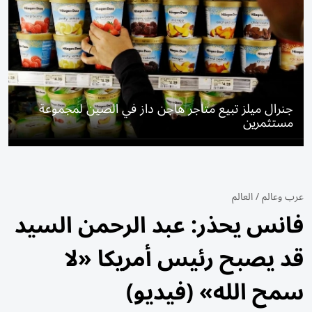
جنرال ميلز تبيع متاجر هاجن داز في الصين لمجموعة
مستثمرين
عرب وعالم
/
العالم
فانس يحذر: عبد الرحمن السيد
قد يصبح رئيس أمريكا «لا
سمح الله» (فيديو)